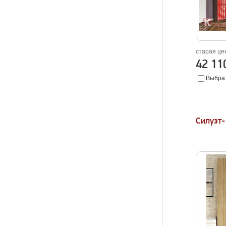
старая це
42 1
Выбрат
Силуэт