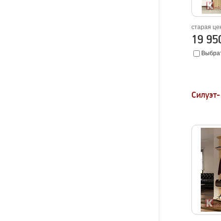
старая це
19 9
Выбрат
Силуэт