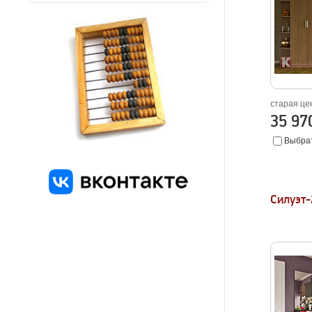
старая це
35 9
Выбрат
Силуэт