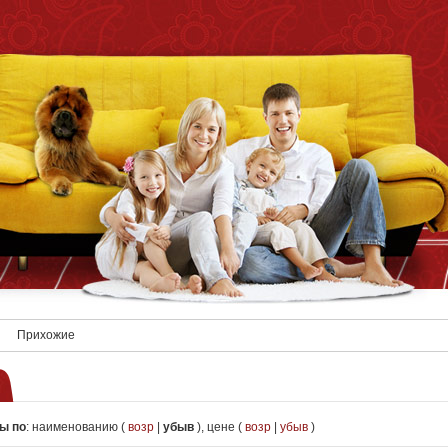
Прихожие
ы по
:
наименованию (
возр
|
убыв
)
,
цене (
возр
|
убыв
)