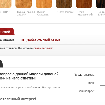
к 381PR
Ольха Горская
Вишня
Орех донской
Орех
Венге
1912PR
Оксфорд
итальянский
3354
088PR
9490PR
телей
ше мнение
Добавить свой отзыв
авил отзывов. Вы можете
стать первым
!
 вопрос о данной модели дивана?
Представьтесь:
ем на него ответим!
Email:
те все поля формы, это облегчит обратную связь
Ваш вопрос:
роявленный интерес!