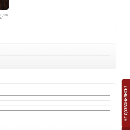
 Цаво
PR