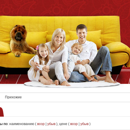
Прихожие
ы по
:
наименованию (
возр
|
убыв
)
,
цене (
возр
|
убыв
)