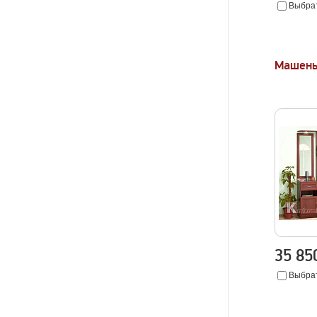
Выбрат
Машень
35 8
Выбрат