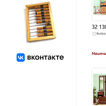
32 1
Выбрат
Машень