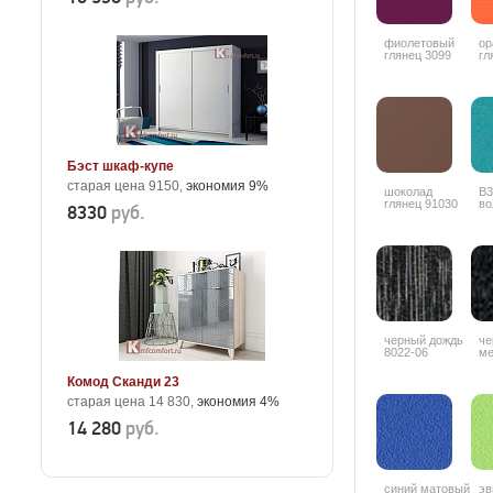
фиолетовый
ор
глянец 3099
гл
Бэст шкаф-купе
старая цена 9150,
экономия 9%
шоколад
В3
глянец 91030
во
8330
руб.
черный дождь
че
8022-06
ме
Комод Сканди 23
старая цена 14 830,
экономия 4%
14 280
руб.
синий матовый
эв