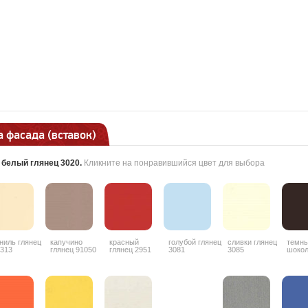
 фасада (вставок)
:
белый глянец 3020
.
Кликните на понравившийся цвет для выбора
ниль глянец
капучино
красный
голубой глянец
сливки глянец
темн
313
глянец 91050
глянец 2951
3081
3085
шоко
гляне