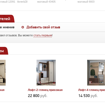
товый 12091
беленый
матовый 43405
матовый 9003
телей
ше мнение
Добавить свой отзыв
авил отзывов. Вы можете
стать первым
!
ем
жая
Лофт-2 глянец прихожая
Лофт-4 глянец пр
22 800
руб.
14 530
руб.