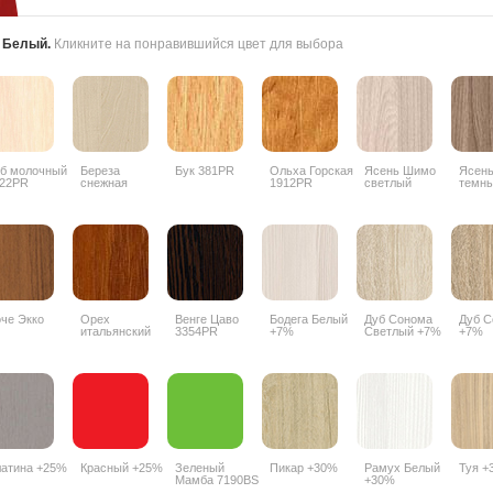
:
Белый
.
Кликните на понравившийся цвет для выбора
б молочный
Береза
Бук 381PR
Ольха Горская
Ясень Шимо
Ясен
22PR
снежная
1912PR
светлый
темн
1715BS
3356PR
3357
че Экко
Орех
Венге Цаво
Бодега Белый
Дуб Сонома
Дуб С
итальянский
3354PR
+7%
Светлый +7%
+7%
9490PR
атина +25%
Красный +25%
Зеленый
Пикар +30%
Рамух Белый
Туя +
Мамба 7190BS
+30%
+25%