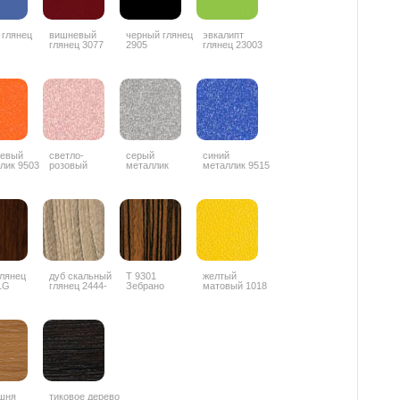
 глянец
вишневый
черный глянец
эвкалипт
глянец 3077
2905
глянец 23003
жевый
светло-
серый
синий
лик 9503
розовый
металлик
металлик 9515
металлик 9506
глянец
дуб скальный
Т 9301
желтый
1G
глянец 2444-
Зебрано
матовый 1018
4G
глянец
горизонтальный
шня
тиковое дерево