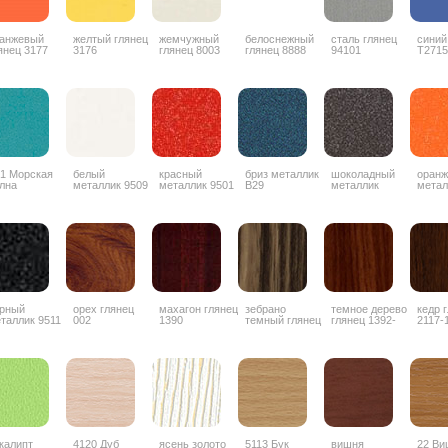
анжевый
желтый глянец
жемчужный
белоснежный
сталь глянец
синий
янец 3177
3176
глянец 8003
глянец 8888
94101
T2715
1 Морская
белый
красный
бриз металлик
шоколадный
оран
лна
металлик 9509
металлик 9501
B29
металлик
метал
ZYZ042
рный
орех глянец
махагон глянец
зебрано
темное дерево
кедр 
таллик 9511
002
1390
темный глянец
глянец 1392-
2117-
1853
3G
калипт
4120 Дуб
ясень золото
5113 Бук
вишня
22 Ви