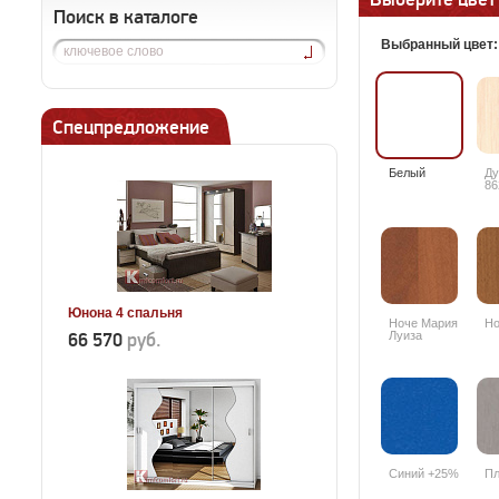
Поиск в каталоге
Выбранный цвет
Спецпредложение
Белый
Ду
86
Юнона 4 спальня
Ноче Мария
Но
66 570
руб.
Луиза
Синий +25%
Пл