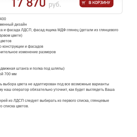
17 870
руб.
/400
еменный дизайн
са и фасада ЛДСП, фасад ящика МДФ глянец (детали из глянцевого
довом цвете)
цветов
о конструкции и фасадов
чительное изменение размеров
движная штанга и полка под шляпы)
ой 700 мм
ь выбора цвета не адаптирован под все возможные варианты
му наш оператор обязательно уточнит, как будет выглядеть Ваша
ерей из ЛДСП следует выбирать из первого списка, глянцевые
о списка цветов.