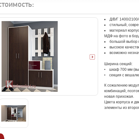
стоимость:
Д/В/Г 1400/2100
стильный, совр
материал корпу
МДФ на фото в бор
большой выбор 
высокое качеств
возможно незна
Ширина секций:
шкаф 700 мм (вы
секция с вешалк
К сожалению модул
комбинаций, поэто
новая прихожая.
Цвета корпуса и дв
элементы из второг