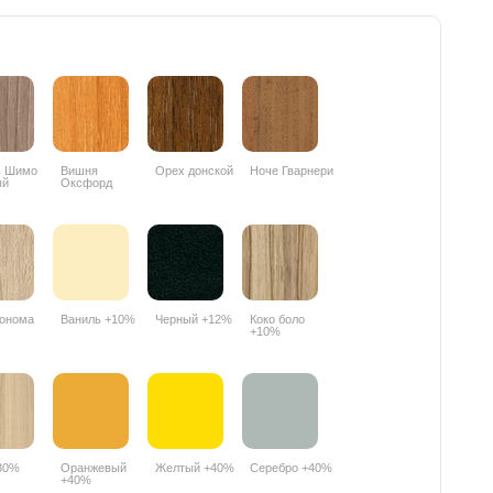
ь Шимо
Вишня
Орех донской
Ноче Гварнери
ый
Оксфорд
PR
088PR
онома
Ваниль +10%
Черный +12%
Коко боло
+10%
30%
Оранжевый
Желтый +40%
Серебро +40%
+40%