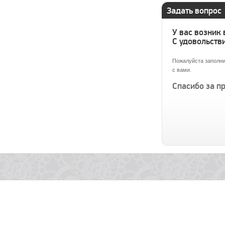
Задать вопрос
У вас возник
С удовольстви
Пожалуйста заполни
с вами.
Спасибо за п