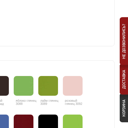
ый
яблоко глянец
лайм глянец
розовый
лад
3088
3089
глянец 3092
ц 3087