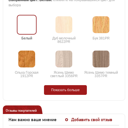
Выбранный цвет:
Белый
.
Кликните на понравившийся цвет для
выбора
Белый
Дуб молочный
Бук 381PR
8622PR
Ольха Горская
Ясень Шимо
Ясень Шимо темный
1912PR
светлый 3356PR
3357PR
Показать больше
Отзывы покупателей
Нам важно ваше мнение
Добавить свой отзыв