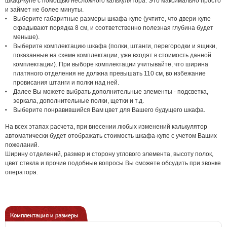
шкаф-купе с помощью несложного калькулятора. Это максимально просто
и займет не более минуты.
Выберите габаритные размеры шкафа-купе (учтите, что двери-купе
скрадывают порядка 8 см, и соответственно полезная глубина будет
меньше).
Выберите комплектацию шкафа (полки, штанги, перегородки и ящики,
показанные на схеме комплектации, уже входят в стоимость данной
комплектации). При выборе комплектации учитывайте, что ширина
платяного отделения не должна превышать 110 см, во избежание
провисания штанги и полки над ней.
Далее Вы можете выбрать дополнительные элементы - подсветка,
зеркала, дополнительные полки, щетки и т.д.
Выберите понравившийся Вам цвет для Вашего будущего шкафа.
На всех этапах расчета, при внесении любых изменений калькулятор
автоматически будет отображать стоимость шкафа-купе с учетом Ваших
пожеланий.
Ширину отделений, размер и сторону углового элемента, высоту полок,
цвет стекла и прочие подобные вопросы Вы сможете обсудить при звонке
оператора.
Комплектация и размеры