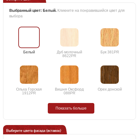
Выбранный цвет:
Белый
.
Кликните на понравившийся цвет для
выбора
Белый
Дуб молочный
Бук 381PR
8622PR
Ольха Горская
Вишня Оксфорд
Орех донской
1912PR
088PR
Показать больше
Выберите цвета фасада (вставок)