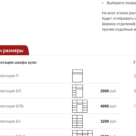
Выберите понра
На всех этапах ра
будет отображать 
Ширину отделений, 
прочие подобные в
и размеры
ктацию шкафа купе:
Г
лектация П
лектация БП
2000
руб.
лектация БПБ
4000
руб.
лектация Бп
3200
руб.