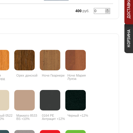
400
руб.
я
Орех донской
Ноче Гварнери
Ноче Мария
орд
Луиза
R
ый 0522
Макиато 8533
0164 РЕ
Черный +12%
10%
BS +10%
Антрацит +12%