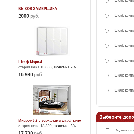
Шкаф комп
ВЫЗОВ ЗАМЕРЩИКА
2000
руб.
Шкаф комп
Шкаф комп
Шкаф комп
Шкаф комп
Шкаф Марк-4
старая цена 18 600,
экономия 9%
16 930
руб.
Шкаф комп
Шкаф комп
Выберите допо
Миррор 6.3 с зеркалами шкаф-купе
старая цена 18 300,
экономия 3%
Выдвижной 
17 730
руб.