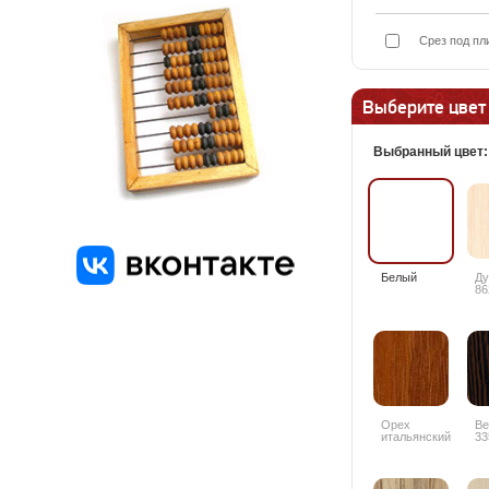
Срез под пл
Выберите цвет
Выбранный цвет
Белый
Ду
86
Орех
Ве
итальянский
33
9490PR