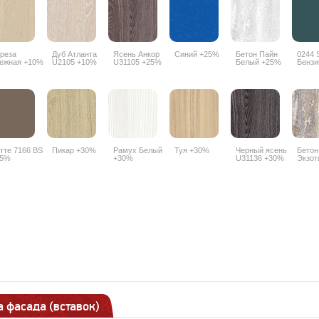
реза
Дуб Атланта
Ясень Анкор
Синий +25%
Бетон Пайн
0244 
ежная +10%
U2105 +10%
U31105 +25%
Белый +25%
Бензи
тте 7166 BS
Пикар +30%
Рамух Белый
Туя +30%
Черный ясень
Бетон
25%
+30%
U31136 +30%
Экзот
 фасада (вставок)