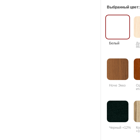
Выбранный цвет
Белый
Ду
86
Ноче Экко
О
ит
94
Черный +12%
Ко
+