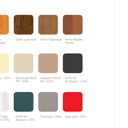
я
Орех донской
Ноче Гварнери
Ноче Мария
орд
Луиза
R
ь +10%
Бежевый 0522
Макиато 8533
0164 РЕ
PE +10%
BS +10%
Антрацит +12%
 Пайн
0244 SU
Платина +25%
Красный +25%
й +25%
Бензин +25%