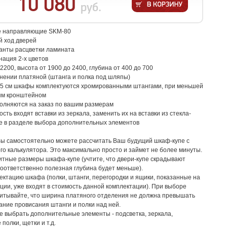
10 080
руб.
е направляющие SKM-80
ый ход дверей
анты расцветки ламината
ация 2-х цветов
2200, высота от 1900 до 2400, глубина от 400 до 700
нении платяной (штанга и полка под шляпы)
 55 см шкафы комплектуются хромированными штангами, при меньшей
ым кронштейном
олняются на заказ по вашим размерам
сть входят вставки из зеркала, заменить их на вставки из стекла-
е в разделе выбора дополнительных элементов
Вы самостоятельно можете рассчитать Ваш будущий шкаф-купе с
о калькулятора. Это максимально просто и займет не более минуты.
тные размеры шкафа-купе (учтите, что двери-купе скрадывают
 соответственно полезная глубина будет меньше).
ктацию шкафа (полки, штанги, перегородки и ящики, показанные на
ции, уже входят в стоимость данной комплектации). При выборе
читывайте, что ширина платяного отделения не должна превышать
жание провисания штанги и полки над ней.
 выбрать дополнительные элементы - подсветка, зеркала,
полки, щетки и т.д.