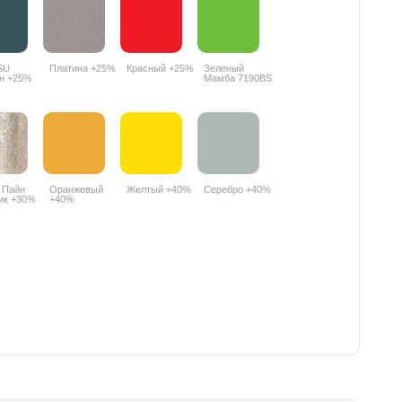
SU
Платина +25%
Красный +25%
Зеленый
н +25%
Мамба 7190BS
+25%
 Пайн
Оранжевый
Желтый +40%
Серебро +40%
ик +30%
+40%