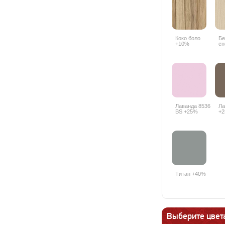
Коко боло
Бе
+10%
сн
Лаванда 8536
Ла
BS +25%
+
Титан +40%
Выберите цвета