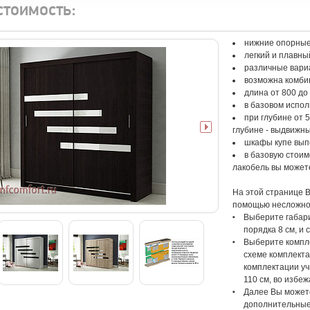
стоимость:
нижние опорны
легкий и плавн
различные вари
возможна комбин
длина от 800 до 
в базовом испол
при глубине от
глубине - выдвижн
шкафы купе вып
в базовую стоимо
лакобель вы может
На этой странице 
помощью несложног
Выберите габари
порядка 8 см, и
Выберите компле
схеме комплекта
комплектации у
110 см, во избе
Далее Вы можете
дополнительные 