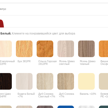
интус
:
Белый
.
Кликните на понравившийся цвет для выбора
б молочный
Бук 381PR
Ольха Горская
Ясень Шимо
Ясень Шимо
Вишн
22PR
1912PR
светлый
темный
Оксф
3356PR
3357PR
088P
нге Цаво
Бодега Белый
Дуб Сонома
Дуб Сонома
Ваниль +10%
Бежев
54PR
+7%
Светлый +7%
+7%
PE +