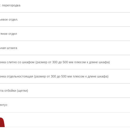
т. перегородка
ьевое отдел.
тяное отдел
ьная штанга
онка слитно со шкафом (размер от 300 до 500 мм плюсом к длине шкафа)
онка отдельностоящая (размер от 300 до 500 мм плюсом к длине шкафа)
та отбойки (щетки)
интус