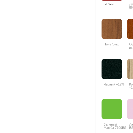
Белый
Ду
86
Ноче Экко
О
ит
94
Черный +12%
Ко
+
Зеленый
Ла
Мамба 7190BS
BS
+25%