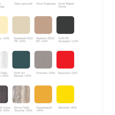
я
Орех донской
Ноче Гварнери
Ноче Мария
орд
Луиза
R
ь +10%
Бежевый 0522
Макиато 8533
0164 РЕ
PE +10%
BS +10%
Антрацит +12%
 Пайн
0244 SU
Платина +25%
Красный +25%
й +25%
Бензин +25%
й ясень
Бетон Пайн
Оранжевый
Желтый +40%
6 +30%
Экзотик +30%
+40%