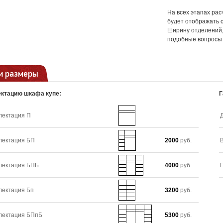
На всех этапах ра
будет отображать 
Ширину отделений, 
подобные вопросы 
и размеры
ктацию шкафа купе:
Г
лектация П
лектация БП
2000
руб.
лектация БПБ
4000
руб.
лектация Бп
3200
руб.
лектация БПпБ
5300
руб.