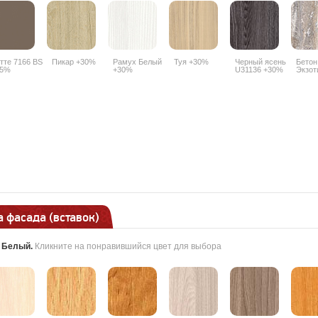
тте 7166 BS
Пикар +30%
Рамух Белый
Туя +30%
Черный ясень
Бетон
25%
+30%
U31136 +30%
Экзот
 фасада (вставок)
:
Белый
.
Кликните на понравившийся цвет для выбора