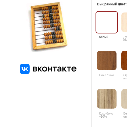
Выбранный цвет
Белый
Ду
86
Ноче Экко
О
ит
94
Коко боло
Бе
+10%
сн