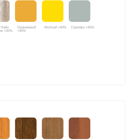
 Пайн
Оранжевый
Желтый +40%
Серебро +40%
ик +30%
+40%