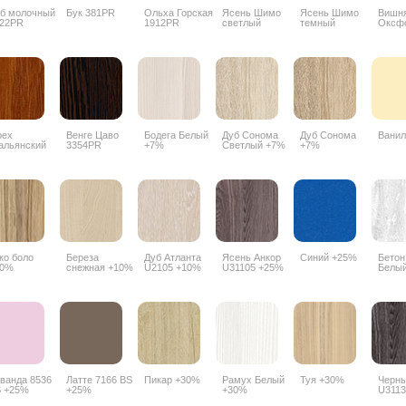
б молочный
Бук 381PR
Ольха Горская
Ясень Шимо
Ясень Шимо
Вишн
22PR
1912PR
светлый
темный
Оксф
3356PR
3357PR
088P
рех
Венге Цаво
Бодега Белый
Дуб Сонома
Дуб Сонома
Ванил
альянский
3354PR
+7%
Светлый +7%
+7%
90PR
ко боло
Береза
Дуб Атланта
Ясень Анкор
Синий +25%
Бетон
10%
снежная +10%
U2105 +10%
U31105 +25%
Белы
ванда 8536
Латте 7166 BS
Пикар +30%
Рамух Белый
Туя +30%
Черны
 +25%
+25%
+30%
U3113