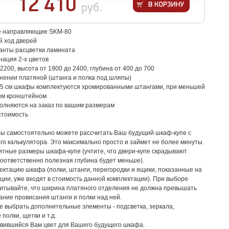
12 410
руб.
е направляющие SKM-80
ый ход дверей
анты расцветки ламината
ация 2-х цветов
2200, высота от 1900 до 2400, глубина от 400 до 700
нении платяной (штанга и полка под шляпы)
 55 см шкафы комплектуются хромированными штангами, при меньшей
ым кронштейном
олняются на заказ по вашим размерам
стоимость
Вы самостоятельно можете рассчитать Ваш будущий шкаф-купе с
о калькулятора. Это максимально просто и займет не более минуты.
тные размеры шкафа-купе (учтите, что двери-купе скрадывают
 соответственно полезная глубина будет меньше).
ктацию шкафа (полки, штанги, перегородки и ящики, показанные на
ции, уже входят в стоимость данной комплектации). При выборе
читывайте, что ширина платяного отделения не должна превышать
жание провисания штанги и полки над ней.
 выбрать дополнительные элементы - подсветка, зеркала,
полки, щетки и т.д.
вившийся Вам цвет для Вашего будущего шкафа.