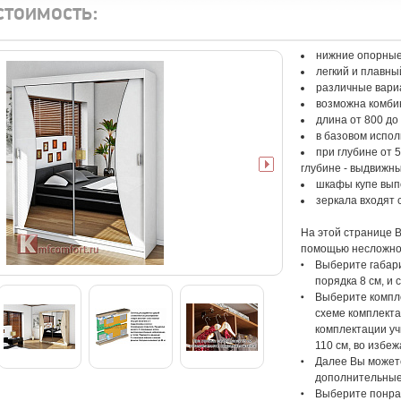
стоимость:
нижние опорны
легкий и плавн
различные вари
возможна комбин
длина от 800 до 
в базовом испол
при глубине от
глубине - выдвижн
шкафы купе вып
зеркала входят 
На этой странице 
помощью несложног
Выберите габари
порядка 8 см, и
Выберите компле
схеме комплекта
комплектации у
110 см, во избе
Далее Вы можете
дополнительные 
Выберите понра