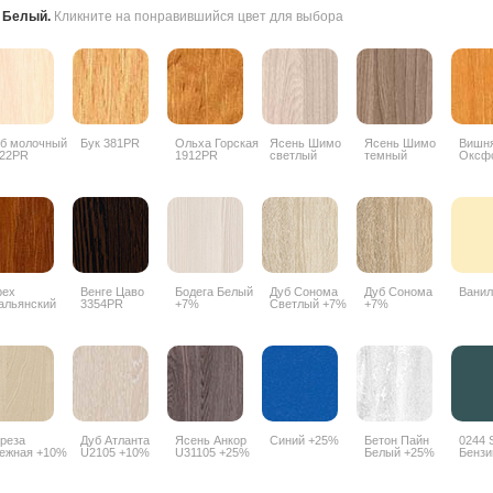
:
Белый
.
Кликните на понравившийся цвет для выбора
б молочный
Бук 381PR
Ольха Горская
Ясень Шимо
Ясень Шимо
Вишн
22PR
1912PR
светлый
темный
Оксф
3356PR
3357PR
088P
рех
Венге Цаво
Бодега Белый
Дуб Сонома
Дуб Сонома
Ванил
альянский
3354PR
+7%
Светлый +7%
+7%
90PR
реза
Дуб Атланта
Ясень Анкор
Синий +25%
Бетон Пайн
0244 
ежная +10%
U2105 +10%
U31105 +25%
Белый +25%
Бензи