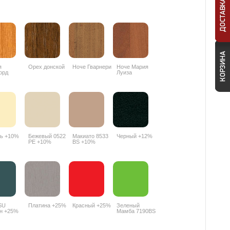
я
Орех донской
Ноче Гварнери
Ноче Мария
орд
Луиза
R
ь +10%
Бежевый 0522
Макиато 8533
Черный +12%
PE +10%
BS +10%
SU
Платина +25%
Красный +25%
Зеленый
н +25%
Мамба 7190BS
+25%