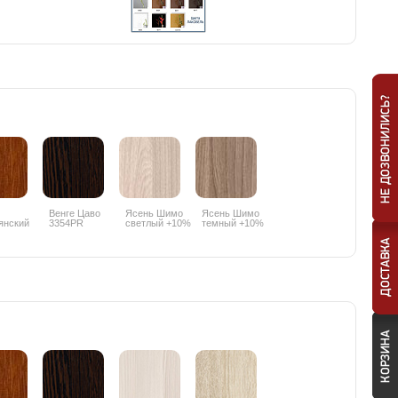
Венге Цаво
Ясень Шимо
Ясень Шимо
янский
3354PR
светлый +10%
темный +10%
PR