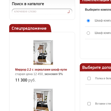
Поиск в каталоге
Выберите компл
Шкаф комп
Спецпредложение
Шкаф комп
Выберите допо
Миррор 2.2 с зеркалами шкаф-купе
старая цена 12 450,
экономия 9%
Полка в бел
11 300
руб.
Вставки сте