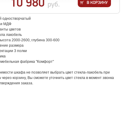
10 980
руб.
й одностворчатый
 и МДФ
анты цветов
кла лакобель
высота 2000-2600, глубина 300-600
нение размера
ектации 3 полки
ика
: мебельная фабрика "Комфорт"
оимости шкафа не позволяет выбрать цвет стекла-лакобель при
через корзину, Вы сможете уточнить цвет стекла в момент звонка
тверждения заказа.