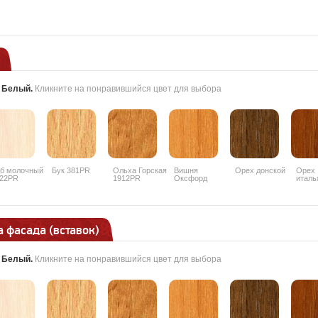
:
Белый
.
Кликните на понравившийся цвет для выбора
б молочный
Бук 381PR
Ольха Горская
Вишня
Орех донской
Орех
22PR
1912PR
Оксфорд
италь
088PR
9490
 фасада (вставок)
:
Белый
.
Кликните на понравившийся цвет для выбора