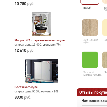
10 780
руб.
Белый
Ду
86
Дуб Сонома
Ва
Миррор 4.2 с зеркалами шкаф-купе
+7%
старая цена 13 400,
экономия 7%
12 410
руб.
Зеленый
Пи
Мамба 7190BS
+25%
Бэст шкаф-купе
старая цена 9150,
экономия 9%
Отзывы покупа
8330
руб.
Нам важно ва