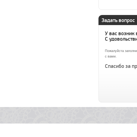
Задать вопрос
У вас возник
С удовольстви
Пожалуйста заполни
с вами.
Спасибо за п