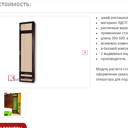
стоимость:
шкаф распашно
материал ЛДСП
различные вари
применение сте
длина 350-500, 
возможно изме
в базовой компл
2 выдвижных ящ
производитель 
Модуль расчета ст
оформлении заказа 
оператора для под
и размеры