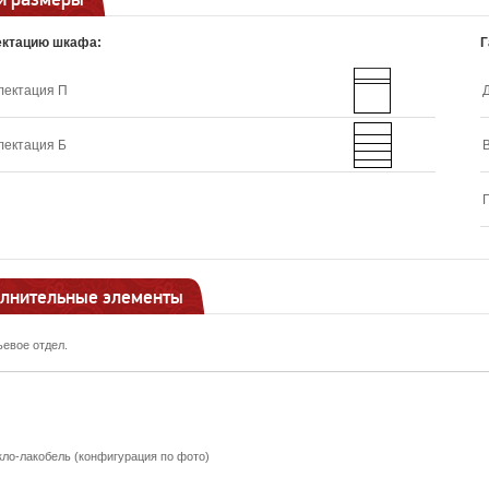
ектацию шкафа:
Г
лектация П
лектация Б
лнительные элементы
ьевое отдел.
кло-лакобель (конфигурация по фото)