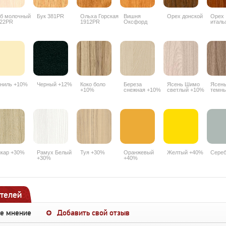
б молочный
Бук 381PR
Ольха Горская
Вишня
Орех донской
Орех
22PR
1912PR
Оксфорд
италь
088PR
9490
ниль +10%
Черный +12%
Коко боло
Береза
Ясень Шимо
Ясен
+10%
снежная +10%
светлый +10%
темн
кар +30%
Рамух Белый
Туя +30%
Оранжевый
Желтый +40%
Сере
+30%
+40%
телей
ше мнение
Добавить свой отзыв