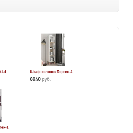
К1.4
Шкаф колонка Берген-4
8940
руб.
ген-1