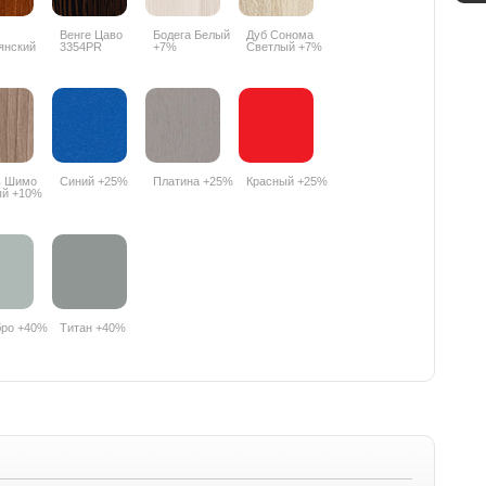
Венге Цаво
Бодега Белый
Дуб Сонома
янский
3354PR
+7%
Светлый +7%
PR
ь Шимо
Синий +25%
Платина +25%
Красный +25%
ый +10%
бро +40%
Титан +40%