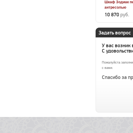
Шкаф Зодиак п
антресолью
10 870
руб.
Задать вопрос
У вас возник
С удовольстви
Пожалуйста заполни
с вами.
Спасибо за п