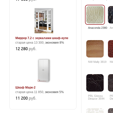
Anaconda 2380
An
Миррор 7.2 с зеркалами шкаф-купе
старая цена 13 300,
экономия 8%
12 280
руб.
NW Mally 3819
NW
Шкаф Марк-2
старая цена 11 850,
экономия 5%
PRL Glossy
PR
11 200
руб.
Dinazor 3544
Di