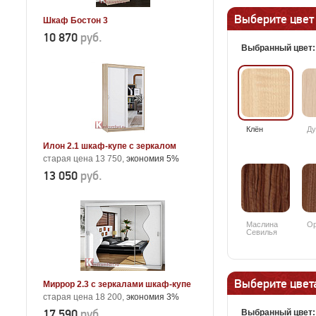
Выберите цвет
Шкаф Бостон 3
10 870
руб.
Выбранный цвет
Клён
Ду
Илон 2.1 шкаф-купе с зеркалом
старая цена 13 750,
экономия 5%
13 050
руб.
Маслина
Ор
Севилья
темная
Выберите цвета
Миррор 2.3 с зеркалами шкаф-купе
старая цена 18 200,
экономия 3%
17 590
руб.
Выбранный цвет