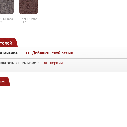
RL Rumba
PRL Rumba
63
3173
телей
ше мнение
Добавить свой отзыв
авил отзывов. Вы можете
стать первым
!
ем