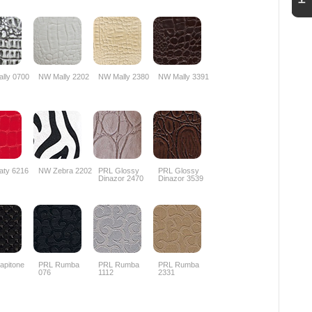
lly 0700
NW Mally 2202
NW Mally 2380
NW Mally 3391
aty 6216
NW Zebra 2202
PRL Glossy
PRL Glossy
Dinazor 2470
Dinazor 3539
apitone
PRL Rumba
PRL Rumba
PRL Rumba
076
1112
2331