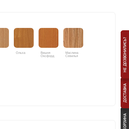
Ольха
Вишня
Маслина
Оксфорд
Севилья
светлая