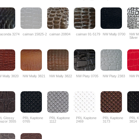
aconda 3274
caiman 15825-2
caiman 20804
caiman 91-5179
NW Mally 0700
NW Ma
Silver
 Mally 3820
NW Mally 3821
NW Mally 3822
NW Platy 0705
NW Platy 2383
NW Pl
L Glossy
PRL Kapitone
PRL Kapitone
PRL Kapitone
PRL Kapitone
PRL K
nazor 3555
0765
1112
2469
3173
3814