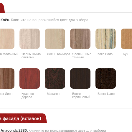
:
Клён
.
Кликните на понравившийся цвет для выбора
б Молочный
Ясень Шимо
Ясень Коимбра
Ясень Шимо
Коко Боло
Бук
светлый
темный
ех Лион
Красное
Махагон
Венге
Венге Цаво
дерево
коричневый
 фасада (вставок)
:
Anaconda 2380
.
Кликните на понравившийся цвет для выбора