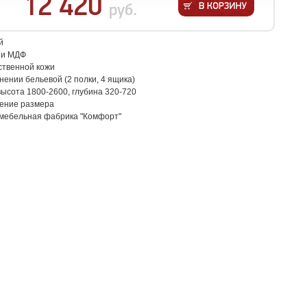
12 420
руб.
й
 и МДФ
сственной кожи
нении бельевой (2 полки, 4 ящика)
высота 1800-2600, глубина 320-720
нение размера
 мебельная фабрика "Комфорт"