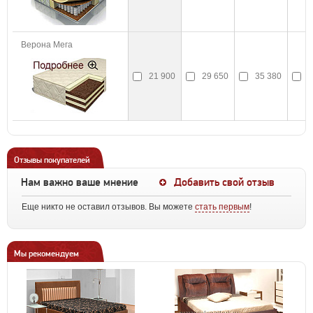
Верона Мега
21 900
29 650
35 380
3
Отзывы покупателей
Нам важно ваше мнение
Добавить свой отзыв
Еще никто не оставил отзывов. Вы можете
стать первым
!
Мы рекомендуем