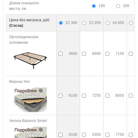
Длина спального
190
200
места, см
Цена без матраса, руб.
22 300
23 350
24 650
2
(Сосна)
Ортопедическое
основание
4600
6900
7150
Верона Уют
6100
7250
8050
Verona Balance Smart
6100
5350
7750