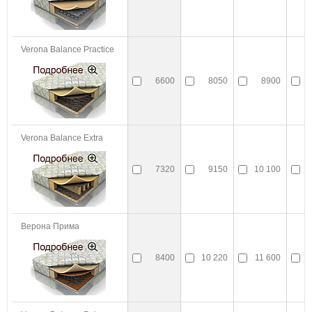
Verona Balance Practice
6600
8050
8900
Verona Balance Extra
7320
9150
10 100
Верона Прима
8400
10 220
11 600
1