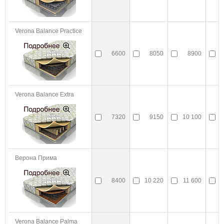
Verona Balance Practice
6600
8050
8900
Verona Balance Extra
7320
9150
10 100
Верона Прима
8400
10 220
11 600
1
Verona Balance Palma