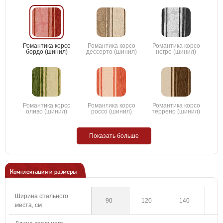
Романтика корсо
Романтика корсо
Романтика корсо
бордо (шинил)
дессерто (шинил)
негро (шинил)
Романтика корсо
Романтика корсо
Романтика корсо
оливо (шинил)
россо (шинил)
террено (шинил)
Показать больше
Комплектация и размеры
Ширина спального
90
120
140
1
места, см