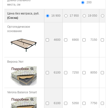
Длина спального
200
места, см
Цена без матраса, руб.
16 900
17 950
19 050
1
(Сосна)
Ортопедическое
основание
4600
6900
7150
Верона Уют
6100
7250
8050
Verona Balance Smart
6100
5350
7750