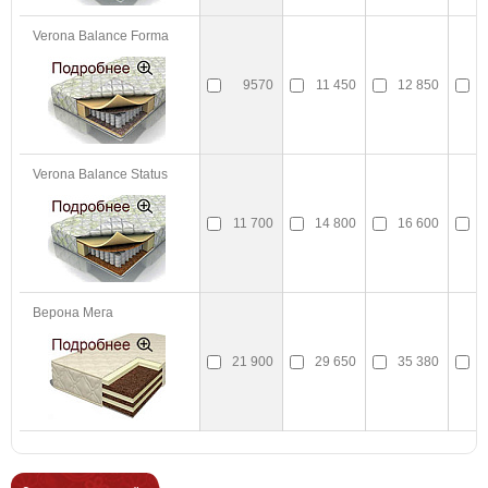
Verona Balance Forma
9570
11 450
12 850
1
Verona Balance Status
11 700
14 800
16 600
1
Верона Мега
21 900
29 650
35 380
3