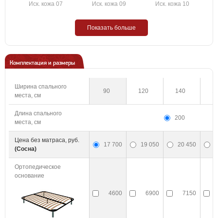
Иск. кожа 07
Иск. кожа 09
Иск. кожа 10
Показать больше
Комплектация и размеры
Ширина спального
90
120
140
1
места, см
Длина спального
200
места, см
Цена без матраса, руб.
17 700
19 050
20 450
2
(Сосна)
Ортопедическое
основание
4600
6900
7150