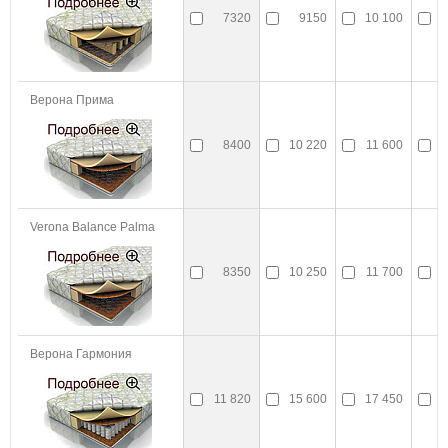
7320
9150
10 100
Верона Прима
8400
10 220
11 600
1
Verona Balance Palma
8350
10 250
11 700
1
Верона Гармония
11 820
15 600
17 450
1