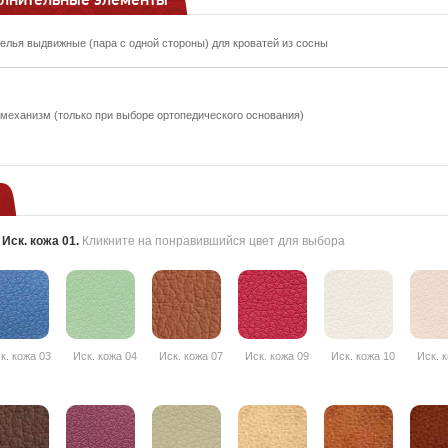
елья выдвижные (пара с одной стороны) для кроватей из сосны
еханизм (только при выборе ортопедического основания)
:
Иск. кожа 01
.
Кликните на понравившийся цвет для выбора
к. кожа 03
Иск. кожа 04
Иск. кожа 07
Иск. кожа 09
Иск. кожа 10
Иск. 