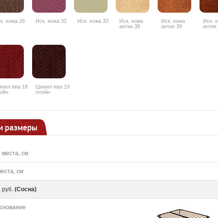
к. кожа 26
Иск. кожа 32
Иск. кожа 33
Иск. кожа
Иск. кожа
Иск. 
антик 38
антик 39
антик
нил ява 18
Шинил ява 19
эйн
плэйн
и размеры
 места, см
еста, см
 руб.
(Сосна)
снование