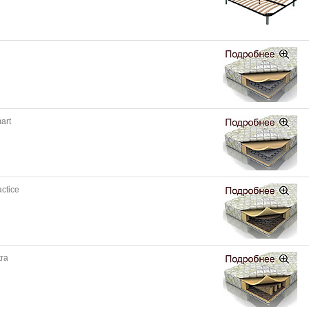
art
ctice
tra