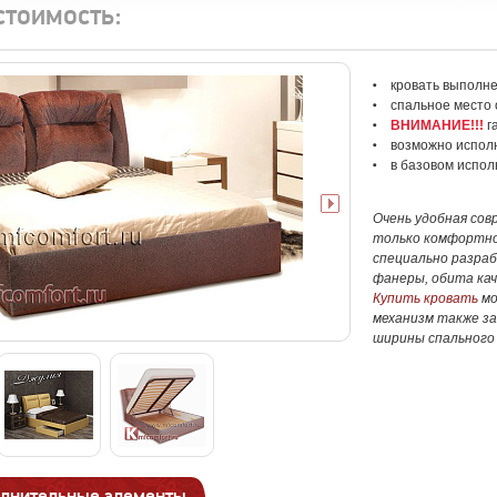
стоимость:
кровать выполн
спальное место о
ВНИМАНИЕ!!!
г
возможно испол
в базовом испол
Очень удобная со
только комфортно 
специально разраб
фанеры, обита ка
Купить кровать
мо
механизм также з
ширины спального 
лнительные элементы