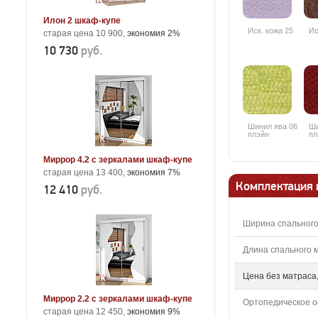
Илон 2 шкаф-купе
Иск. кожа 25
Ис
старая цена 10 900,
экономия 2%
10 730
руб.
Шинил ява 06
Ши
плэйн
пл
Миррор 4.2 с зеркалами шкаф-купе
старая цена 13 400,
экономия 7%
Комплектация 
12 410
руб.
Ширина спального
Длина спального м
Цена без матраса,
Миррор 2.2 с зеркалами шкаф-купе
Ортопедическое о
старая цена 12 450,
экономия 9%