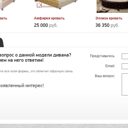
вать
Амфирея кровать
Элоиза кровать
25 000
руб.
36 350
руб.
 вопрос о данной модели дивана?
Представьтесь:
ем на него ответим!
Email:
те все поля формы, это облегчит обратную связь
Ваш вопрос:
роявленный интерес!