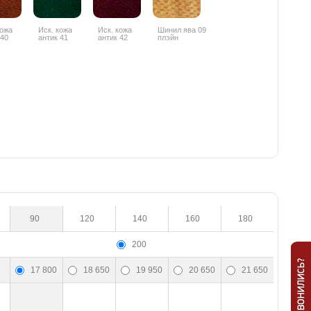
кожа
Иск. кожа
Иск. кожа
Шинил ява 09
 40
антик 41
антик 42
плэйн
90
120
140
160
180
200
17 800
18 650
19 950
20 650
21 650