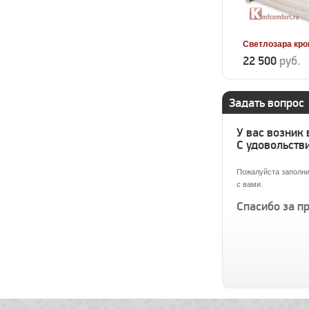
Светлозара кро
22 500
руб.
Задать вопрос
У вас возник
С удовольстви
Пожалуйста заполни
с вами.
Спасибо за п