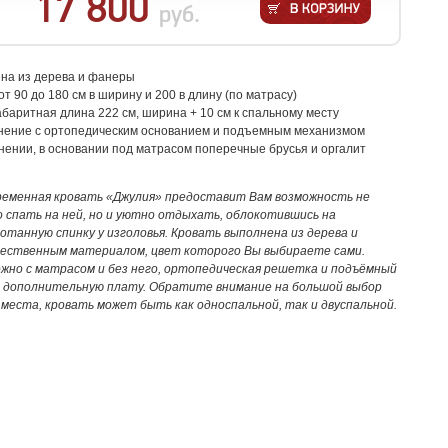
17 800
руб.
ена из дерева и фанеры
т 90 до 180 см в ширину и 200 в длину (по матрасу)
абаритная длина 222 см, ширина + 10 см к спальному месту
нение с ортопедическим основанием и подъемным механизмом
нении, в основании под матрасом поперечные брусья и оргалит
временная кровать «Джулия» предоставит Вам возможность не
спать на ней, но и уютно отдыхать, облокотившись на
отанную спинку у изголовья. Кровать выполнена из дерева и
чественным материалом, цвет которого Вы выбираете сами.
жно с матрасом и без него, ортопедическая решетка и подъёмный
а дополнительную плату. Обратите внимание на большой выбор
места, кровать может быть как односпальной, так и двуспальной.