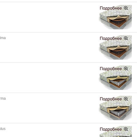
alma
orma
atus