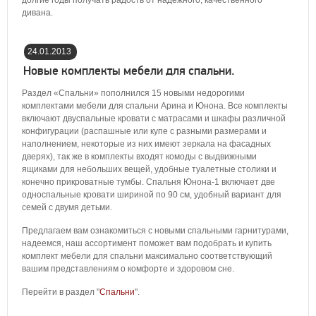
долгие годы получать радость от надежного, качественного
дивана.
24.01.2013
19:41:00
Новые комплекты мебели для спальни.
Раздел «Спальни» пополнился 15 новыми недорогими
комплектами мебели для спальни Арина и Юнона. Все комплекты
включают двуспальные кровати с матрасами и шкафы различной
конфигурации (распашные или купе с разными размерами и
наполнением, некоторые из них имеют зеркала на фасадных
дверях), так же в комплекты входят комоды с выдвижными
ящиками для небольших вещей, удобные туалетные столики и
конечно прикроватные тумбы. Спальня Юнона-1 включает две
односпальные кровати шириной по 90 см, удобный вариант для
семей с двумя детьми.
Предлагаем вам ознакомиться с новыми спальными гарнитурами,
надеемся, наш ассортимент поможет вам подобрать и купить
комплект мебели для спальни максимально соответствующий
вашим представлениям о комфорте и здоровом сне.
Перейти в раздел "
Спальни
".