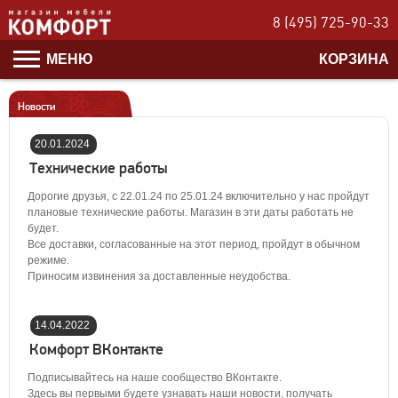
8 (495) 725-90-33
МЕНЮ
КОРЗИНА
Новости
20.01.2024
17:40:00
Технические работы
Дорогие друзья, с 22.01.24 по 25.01.24 включительно у нас пройдут
плановые технические работы. Магазин в эти даты работать не
будет.
Все доставки, согласованные на этот период, пройдут в обычном
режиме.
Приносим извинения за доставленные неудобства.
14.04.2022
14:22:00
Комфорт ВКонтакте
Подписывайтесь на наше сообщество ВКонтакте.
Здесь вы первыми будете узнавать наши новости, получать