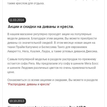
также креслом для отдыха.
11.03.2014
16:07:00
Акции и скидки на диваны и кресла.
В нашем магазине регулярно проходят акции на популярные
модели диванов. Благодаря этим акциям, Вы можете приобрести
диваны со значительной скидкой. В этом месяце новая акция на
ткани Прайм Капучино и Белиссима Танго для еврокнижек
Амаретто, Нега, Азалия, Лаура, а также угловых диванов Джесика.
Самым популярной моделью в разделе распродаж по-прежнему
остается софа Рига. Мы предлагаем эту софу в шиниле Мега Босс
и шиниле Людовик различных цветов по очень привлекательной
цене.
Ознакомиться со всеми акциями и скидками, Вы можете в разделе
"
Распродажа: диваны и кресла
"
10.10.2013
03:54:00