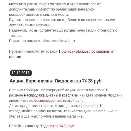
Механизм уже оснащен матрасом и это избавит вас от
дополнительных хлопот по организации внезапно
понадобившегося спального места.
Пуф выполняется в экокоже цвета Венге и оснащен стильными
декоративными ножками.
Надеемся, что вы останетесь довольны качеством и стоимостью
товара.
Приятных покупок в Магазине Комфорт.
Перейти к просмотру товара:
Пуф-трансформер со спальным
местом
12.12.2017
04:36:00
Акция. Еврокнижка Людовик за 7428 руб.
Спешим сообщить об очередной акции нашего магазина. В
разделе
Распродажа диваны и кресла
вы найдете модель Людовик
еврокнижка по беспрецедентно низкой цене.
Диван представлен в нескольких цветовых решениях. Не
откладывайте покупку на потом, количество диванов ограничено.
Желаем удачных покупок в нашем магазине.
Перейти к дивану
Людовик за 7428 руб
.