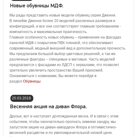
04:00:00
Новые обувницы МДФ.
Мы рады представить новые модели обувниц серии Дженни.
В линейке Дженни более 20 моделей различных размеров и
конфигураций, и все они соответствуют главным требованиям -
компактность и максимальная практичность.
Главная особенность новых обувниц – применение на фасадах
панелей МДФ с покрытием ПВХ пленкой, что обеспечивает
современный, модный внешний вид и дополнительную прочность.
Мы предлагаем большой выбор цветовых решений, а так же
различные фактуры – глянцевые и матовые. Часть моделей
предлагаются с фасадами из ЛДСП с зеркалами, что позволит
зрительно увеличить пространство Вашей прихожей.
Ознакомиться с новинками, Вы можете перейдя в
раздел
Обувницы
20.03.2018
16:40:00
Весенняя акция на диван Флора.
Друзья, вот и наступает долгожданная весна. И в связи с этим
событием, чтобы окончательно прогнать зимнюю хандру, мы
запустили акцию на диван-аккордеон Флора в оптимистично-
весенней расцветке и по умопомрачительной низкой цене.