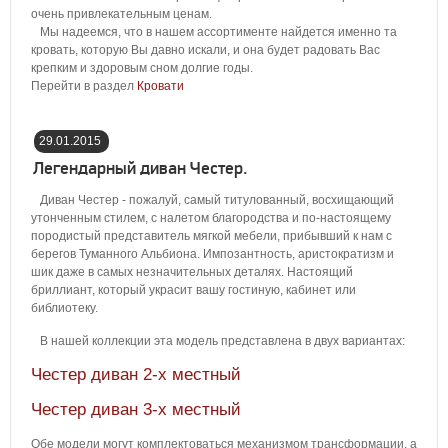
очень привлекательным ценам.
Мы надеемся, что в нашем ассортименте найдется именно та
кровать, которую Вы давно искали, и она будет радовать Вас
крепким и здоровым сном долгие годы.
Перейти в раздел
Кровати
29.01.2015
17:12:00
Легендарный диван Честер.
Диван Честер - пожалуй, самый титулованный, восхищающий
утонченным стилем, с налетом благородства и по-настоящему
породистый представитель мягкой мебели, прибывший к нам с
берегов Туманного Альбиона. Импозантность, аристократизм и
шик даже в самых незначительных деталях. Настоящий
бриллиант, который украсит вашу гостиную, кабинет или
библиотеку.
В нашей коллекции эта модель представлена в двух вариантах:
Честер диван 2-х местный
Честер диван 3-х местный
Обе модели могут комплектоваться механизмом трансформации, а