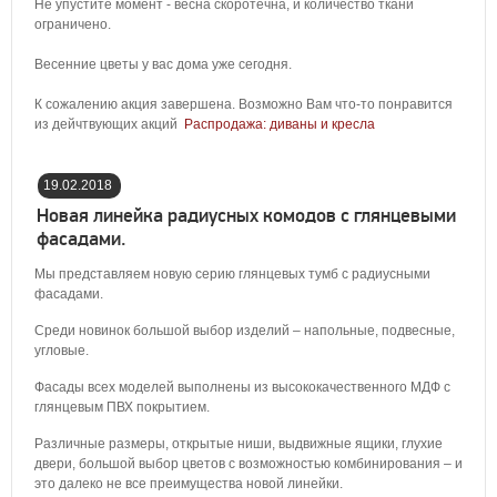
Не упустите момент - весна скоротечна, и количество ткани
ограничено.
Весенние цветы у вас дома уже сегодня.
К сожалению акция завершена. Возможно Вам что-то понравится
из дейчтвующих акций
Распродажа: диваны и кресла
19.02.2018
19:46:00
Новая линейка радиусных комодов с глянцевыми
фасадами.
Мы представляем новую серию глянцевых тумб с радиусными
фасадами.
Среди новинок большой выбор изделий – напольные, подвесные,
угловые.
Фасады всех моделей выполнены из высококачественного МДФ с
глянцевым ПВХ покрытием.
Различные размеры, открытые ниши, выдвижные ящики, глухие
двери, большой выбор цветов с возможностью комбинирования – и
это далеко не все преимущества новой линейки.