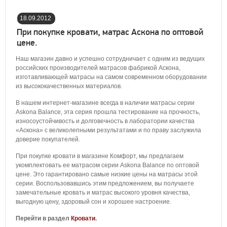
18.09.2012
03:00:00
При покупке кровати, матрас Аскона по оптовой
цене.
Наш магазин давно и успешно сотрудничает с одним из ведущих
российских производителей матрасов фабрикой Аскона,
изготавливающей матрасы на самом современном оборудовании
из высококачественных материалов.
В нашем интернет-магазине всегда в наличии матрасы серии
Askona Balance, эта серия прошла тестирование на прочность,
износоустойчивость и долговечность в лаборатории качества
«Аскона» с великолепными результатами и по праву заслужила
доверие покупателей.
При покупке кровати в магазине Комфорт, мы предлагаем
укомплектовать ее матрасом серии Askona Balance по оптовой
цене. Это гарантировано самые низкие цены на матрасы этой
серии. Воспользовавшись этим предложением, вы получаете
замечательные кровать и матрас высокого уровня качества,
выгодную цену, здоровый сон и хорошее настроение.
Перейти в раздел
Кровати
.