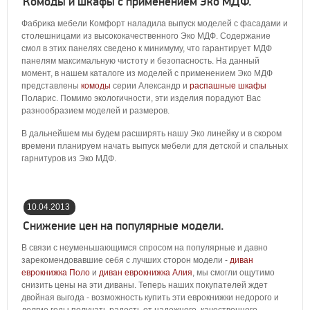
Комоды и шкафы с применением Эко МДФ.
Фабрика мебели Комфорт наладила выпуск моделей с фасадами и
столешницами из высококачественного Эко МДФ. Содержание
смол в этих панелях сведено к минимуму, что гарантирует МДФ
панелям максимальную чистоту и безопасность. На данный
момент, в нашем каталоге из моделей с применением Эко МДФ
представлены
комоды
серии Александр и
распашные шкафы
Поларис. Помимо экологичности, эти изделия порадуют Вас
разнообразием моделей и размеров.
В дальнейшем мы будем расширять нашу Эко линейку и в скором
времени планируем начать выпуск мебели для детской и спальных
гарнитуров из Эко МДФ.
10.04.2013
17:32:00
Снижение цен на популярные модели.
В связи с неуменьшающимся спросом на популярные и давно
зарекомендовавшие себя с лучших сторон модели -
диван
еврокнижка Поло
и
диван еврокнижка Алия
, мы смогли ощутимо
снизить цены на эти диваны. Теперь наших покупателей ждет
двойная выгода - возможность купить эти еврокнижки недорого и