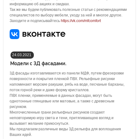
информацию об акциях и скидках.
Так же мы будем публиковать полезные статьи с рекомендациями
специалистов по выбору мебели, уходу за ней и многое другое.
Заходите и подписывайтесь
https://vk.com/mfcomfort
24.03.2021
17:58:00
Модели с 3Д фасадами.
3Д фасады изготавливаются из панели МДФ, путем фрезеровки
поверхности и покрытия пленкой ПВХ. Рельефные рисунки
напоминают морские ракушки, рябь на воде, песчаные барханы,
поток горной реки и даже форму кристаллов.
ПВХ пленки, применяемые в данных фасадах, могут быть
однотонные глянцевые или матовые, а также с древесным
рисунком.
Многочисленные грани рельефных рисунков создают
неповторимую игру света и тени, притягивающею взгляд и
вызывает желание прикоснуться.
Мы предлагаем различные виды 3Д рельефа для воплощения
Ваших идей.