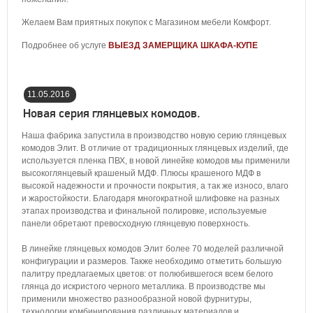
Желаем Вам приятных покупок с Магазином мебели Комфорт.
Подробнее об услуге
ВЫЕЗД ЗАМЕРЩИКА ШКАФА-КУПЕ
11.05.2016
03:12:00
Новая серия глянцевых комодов.
Наша фабрика запустила в производство новую серию глянцевых
комодов Элит. В отличие от традиционных глянцевых изделий, где
используется пленка ПВХ, в новой линейке комодов мы применили
высокоглянцевый крашеный МДФ. Плюсы крашеного МДФ в
высокой надежности и прочности покрытия, а так же износо, влаго
и жаростойкости. Благодаря многократной шлифовке на разных
этапах производства и финальной полировке, используемые
панели обретают превосходную глянцевую поверхность.
В линейке глянцевых комодов Элит более 70 моделей различной
конфигурации и размеров. Также необходимо отметить большую
палитру предлагаемых цветов: от полюбившегося всем белого
глянца до искристого черного металлика. В производстве мы
применили множество разнообразной новой фурнитуры,
технологии комбинирования различных материалов и