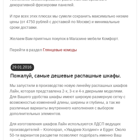
декоративной фрезеровки панелей.
И при всех этих плюсах мы сумели сохранить максимально низкие
цены (от 4750 рублей с доставкой по Москве) и минимальные
сроки доставки.
Желаем Вам приятных покупок в Магазине мебели Комфорт.
Перейти в раздел
Глянцевые комоды
29.01.2016
22:17:00
Пожалуй, самые дешевые распашные шкафы.
Мы запустили в производство новую линейку распашных шкафов
Лайн, которая представлена 2-х, 3-х и 4-х дверными моделями.
Для Вашего удобства шкафы имеют широкую размерную сетку с
возможностью изменений длины, ширины и глубины, а так же
различные варианты внутреннего наполнения с выбором
дополнительных элементов.
Для изготовления шкафов Лайн используются ЛДСП ведущих
производителей – Kronospan, «Увадрев-Холдинг» и Egger. Около
50-ти вариантов расцветки позволяют подобрать именно Ваш