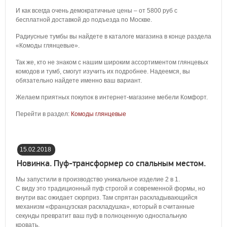
И как всегда очень демократичные цены – от 5800 руб с
бесплатной доставкой до подъезда по Москве.
Радиусные тумбы вы найдете в каталоге магазина в конце раздела
«Комоды глянцевые».
Так же, кто не знаком с нашим широким ассортиментом глянцевых
комодов и тумб, смогут изучить их подробнее. Надеемся, вы
обязательно найдете именно ваш вариант.
Желаем приятных покупок в интернет-магазине мебели Комфорт.
Перейти в раздел:
Комоды глянцевые
15.02.2018
17:28:00
Новинка. Пуф-трансформер со спальным местом.
Мы запустили в производство уникальное изделие 2 в 1.
С виду это традиционный пуф строгой и современной формы, но
внутри вас ожидает сюрприз. Там спрятан раскладывающийся
механизм «французская раскладушка», который в считанные
секунды превратит ваш пуф в полноценную односпальную
кровать.