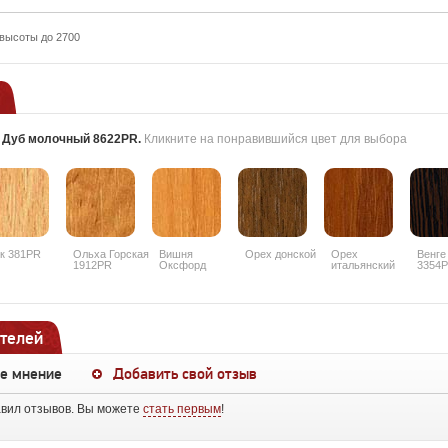
высоты до 2700
:
Дуб молочный 8622PR
.
Кликните на понравившийся цвет для выбора
к 381PR
Ольха Горская
Вишня
Орех донской
Орех
Венге
1912PR
Оксфорд
итальянский
3354
088PR
9490PR
телей
ше мнение
Добавить свой отзыв
авил отзывов. Вы можете
стать первым
!