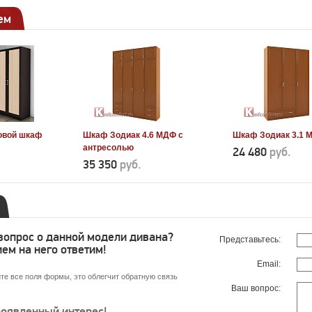
ем
овой шкаф
Шкаф Зодиак 4.6 МДФ с
Шкаф Зодиак 3.1 
антресолью
24 480
руб.
35 350
руб.
 вопрос о данной модели дивана?
Представьтесь:
ем на него ответим!
Email:
те все поля формы, это облегчит обратную связь
Ваш вопрос:
роявленный интерес!