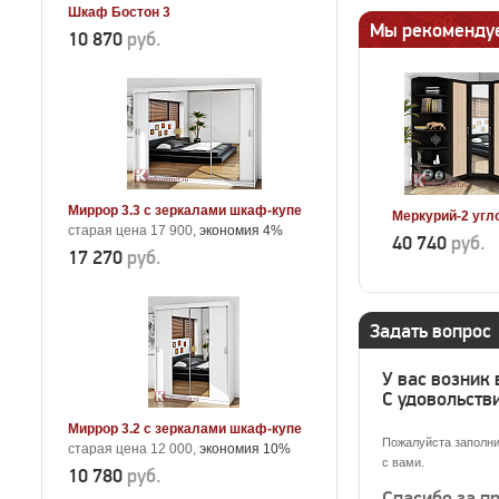
Шкаф Бостон 3
Мы рекоменду
10 870
руб.
Миррор 3.3 с зеркалами шкаф-купе
Меркурий-2 угл
старая цена 17 900,
экономия 4%
40 740
руб.
17 270
руб.
Задать вопрос
У вас возник
С удовольстви
Миррор 3.2 с зеркалами шкаф-купе
Пожалуйста заполни
старая цена 12 000,
экономия 10%
с вами.
10 780
руб.
Спасибо за п