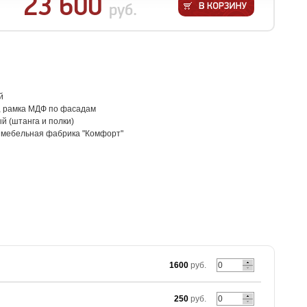
23 600
руб.
й
 рамка МДФ по фасадам
й (штанга и полки)
: мебельная фабрика "Комфорт"
1600
руб.
250
руб.