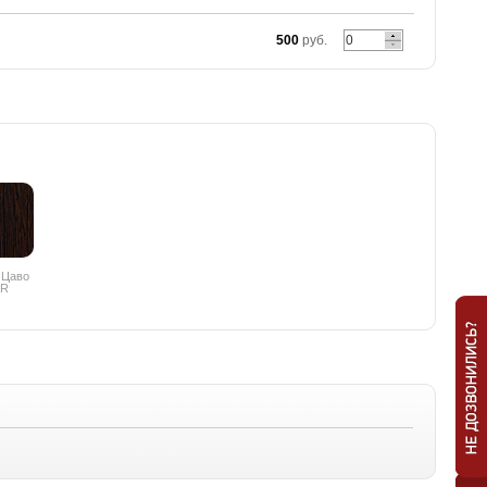
500
руб.
 Цаво
PR