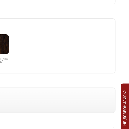
 Цаво
PR