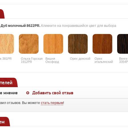
:
Дуб молочный 8622PR
.
Кликните на понравившийся цвет для выбора
к 381PR
Ольха Горская
Вишня
Орех донской
Орех
Венге
1912PR
Оксфорд
итальянский
3354
088PR
9490PR
телей
ше мнение
Добавить свой отзыв
авил отзывов. Вы можете
стать первым
!
ем