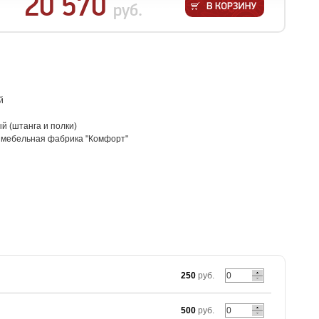
20 570
руб.
й
й (штанга и полки)
: мебельная фабрика "Комфорт"
250
руб.
500
руб.