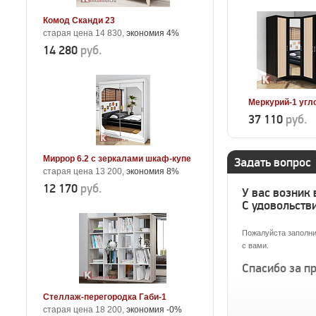
Комод Сканди 23
старая цена 14 830,
экономия 4%
14 280
руб.
Меркурий-1 угл
37 110
руб.
Миррор 6.2 с зеркалами шкаф-купе
Задать вопрос
старая цена 13 200,
экономия 8%
12 170
руб.
У вас возник
С удовольстви
Пожалуйста заполни
с вами.
Спасибо за п
Стеллаж-перегородка Габи-1
старая цена 18 200,
экономия -0%