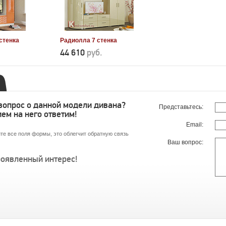
стенка
Радиолла 7 стенка
44 610
руб.
 вопрос о данной модели дивана?
Представьтесь:
ем на него ответим!
Email:
те все поля формы, это облегчит обратную связь
Ваш вопрос:
роявленный интерес!