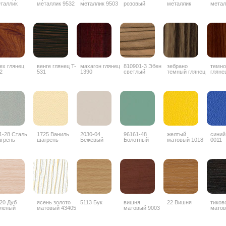
таллик
металлик 9532
металлик 9503
розовый
металлик
метал
Z042
металлик 9506
ех глянец
венге глянец T-
махагон глянец
810901-3 Эбен
зебрано
темно
2
531
1390
светлый
темный глянец
гляне
глянец
1853
3G
1-28 Сталь
1725 Ваниль
2030-04
96161-48
желтый
синий
грень
шагрень
Бежевый
Болотный
матовый 1018
0011
матовый
антискрэч
антискретч
20 Дуб
ясень золото
5113 Бук
вишня
22 Вишня
тиков
леный
матовый 43405
матовый 9003
матов