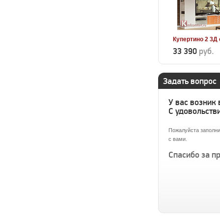
Купертино 2 3Д 
33 390
руб.
Задать вопрос
У вас возник
С удовольстви
Пожалуйста заполни
с вами.
Спасибо за п