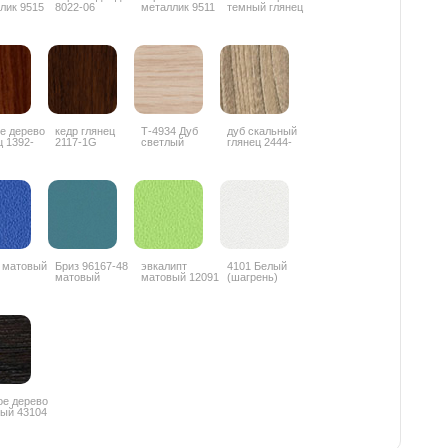
лик 9515
8022-06
металлик 9511
темный глянец
е дерево
кедр глянец
Т-4934 Дуб
дуб скальный
ц 1392-
2117-1G
светлый
глянец 2444-
глянец
4G
 матовый
Бриз 96167-48
эвкалипт
4101 Белый
матовый
матовый 12091
(шагрень)
ое дерево
ый 43104