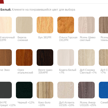
:
Белый
.
Кликните на понравившийся цвет для выбора
б молочный
Береза
Бук 381PR
Ольха Горская
Ясень Шимо
Ясен
22PR
снежная
1912PR
светлый
темн
1715BS
3356PR
3357
че Экко
Орех
Венге Цаво
Бодега Белый
Дуб Сонома
Дуб С
итальянский
3354PR
+7%
Светлый +7%
+7%
9490PR
64 РЕ
Черный +12%
Коко боло
Дуб Атланта
Ясень Анкор
Сини
трацит +12%
+10%
U2105 +10%
U31105 +25%