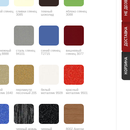
ой глянец
сливки глянец
темный
яблоко глянец
3085
шоколад
3088
глянец 3087
снежный
сталь глянец
синий глянец
вишневый
ц 8888
94101
T2715
глянец 3077
ой
перламутр
белый
красный
лик 1640
песочный 205
металлик 9509
металлик 9501
черный дождь
черный
8002 Анегри