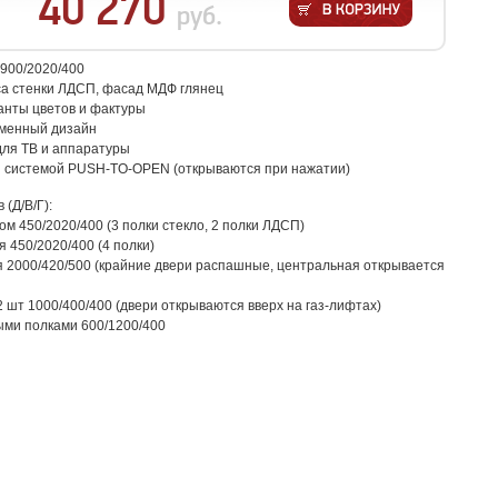
40 270
руб.
2900/2020/400
са стенки ЛДСП, фасад МДФ глянец
анты цветов и фактуры
еменный дизайн
для ТВ и аппаратуры
 системой PUSH-TO-OPEN (открываются при нажатии)
(Д/В/Г):
ом 450/2020/400 (3 полки стекло, 2 полки ЛДСП)
я 450/2020/400 (4 полки)
 2000/420/500 (крайние двери распашные, центральная открывается
 шт 1000/400/400 (двери открываются вверх на газ-лифтах)
ыми полками 600/1200/400