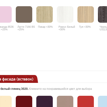
ванда 8536
Латте 7166 BS
Пикар +30%
Рамух Белый
Туя +30%
Черны
 +25%
+25%
+30%
U3113
 фасада (вставок)
:
белый глянец 3020
.
Кликните на понравившийся цвет для выбора