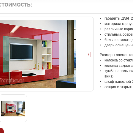
стоимость:
габариты Д/В/Г 
материал корпу
различные вари
стильный, совр
большое место 
двери оснащены
Размеры элементов 
колонка со стекл
колонка закрыта
тумба напольная
вниз)
шкаф навесной 2
секция с открыт