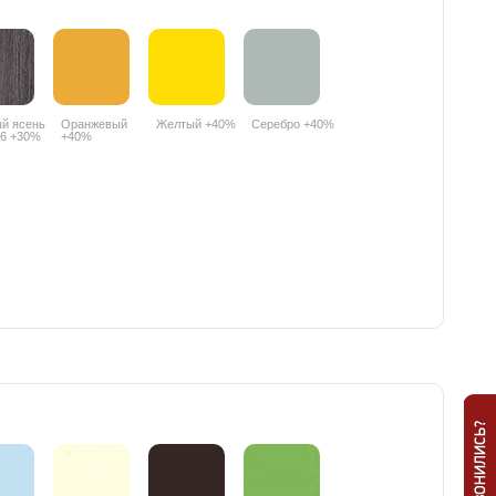
й ясень
Оранжевый
Желтый +40%
Серебро +40%
6 +30%
+40%