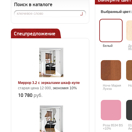
Поиск в каталоге
Выбранный цвет
Спецпредложение
Белый
Ду
86
Миррор 3.2 с зеркалами шкаф-купе
Ноче Мария
Но
старая цена 12 000,
экономия 10%
Луиза
10 780
руб.
Роза 8534 BS
01
+10%
Ан