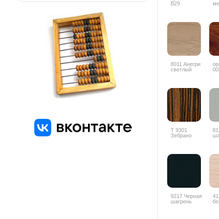
B29
ме
ZY
8011 Анегри
ор
светлый
00
глянец
Т 9301
81
Зебрано
ша
глянец
горизонтальный
9217 Черная
41
шагрень
бе