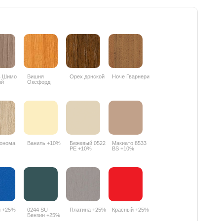
ь Шимо
Вишня
Орех донской
Ноче Гварнери
ый
Оксфорд
PR
088PR
онома
Ваниль +10%
Бежевый 0522
Макиато 8533
PE +10%
BS +10%
й +25%
0244 SU
Платина +25%
Красный +25%
Бензин +25%