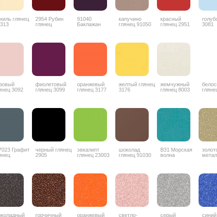
ниль глянец
2954 Рубин
91040
капучино
красный
голуб
313
глянец
Баклажан
глянец 91050
глянец 2951
3081
глянец
зовый
фиолетовый
оранжевый
желтый глянец
жемчужный
бело
янец 3092
глянец 3099
глянец 3177
3176
глянец 8003
гляне
7023 Графит
черный глянец
эвкалипт
шоколад
В31 Морская
золот
янец
2905
глянец 23003
глянец 91030
волна
метал
коладный
горчичный
оранжевый
светло-
серый
синий