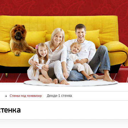
Денди-1 стенка
Стенки под телевизор
стенка