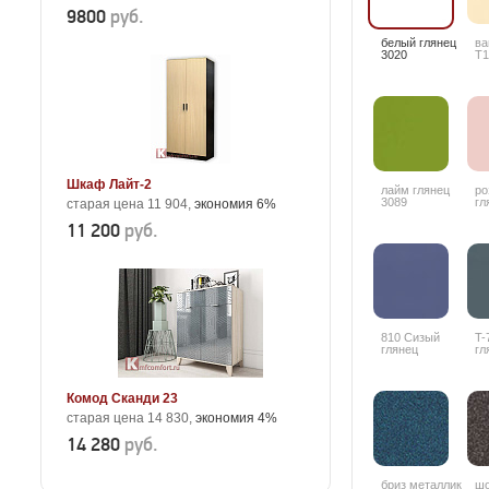
9800
руб.
белый глянец
ва
3020
T1
Шкаф Лайт-2
лайм глянец
ро
3089
гл
старая цена 11 904,
экономия 6%
11 200
руб.
810 Сизый
T-
глянец
гл
Комод Сканди 23
старая цена 14 830,
экономия 4%
14 280
руб.
бриз металлик
шо