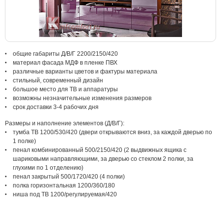
общие габариты Д/В/Г 2200/2150/420
материал фасада МДФ в пленке ПВХ
различные варианты цветов и фактуры материала
стильный, современный дизайн
большое место для ТВ и аппаратуры
возможны незначительные изменения размеров
срок доставки 3-4 рабочих дня
Размеры и наполнение элементов (Д/В/Г):
тумба ТВ 1200/530/420 (двери открываются вниз, за каждой дверью по
1 полке)
пенал комбинированный 500/2150/420 (2 выдвижных ящика с
шариковыми направляющими, за дверью со стеклом 2 полки, за
глухими по 1 отделению)
пенал закрытый 500/1720/420 (4 полки)
полка горизонтальная 1200/360/180
ниша под ТВ 1200/регулируемая/420