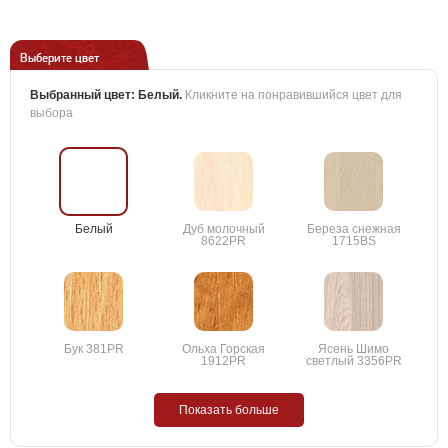
Выберите цвет
Выбранный цвет:
Белый
.
Кликните на понравившийся цвет для
выбора
Белый
Дуб молочный
Береза снежная
8622PR
1715BS
Бук 381PR
Ольха Горская
Ясень Шимо
1912PR
светлый 3356PR
Показать больше