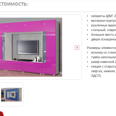
стоимость:
габариты Д/В/Г 
материал корпу
различные вари
стильный, совр
большое место 
двери оснащены
Размеры элементов 
колонка со стекл
тумба напольная
шкаф навесной 2
секция с открыт
лифтах, нижняя д
ЛДСП)