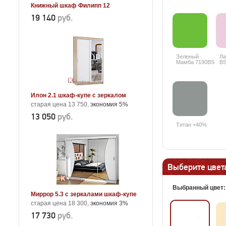
Книжный шкаф Филипп 12
19 140
руб.
Зеленый
Ла
Мамба 7190BS
BS
+25%
Илон 2.1 шкаф-купе с зеркалом
старая цена 13 750,
экономия 5%
13 050
руб.
Титан +40%
Выберите цвета
Выбранный цвет
Миррор 5.3 с зеркалами шкаф-купе
старая цена 18 300,
экономия 3%
17 730
руб.