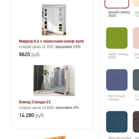
белый глянец
ва
3020
T1
Миррор 8.2 с зеркалами шкаф-купе
старая цена 11 000,
экономия 13%
9620
руб.
лайм глянец
ро
3089
гл
810 Сизый
T-
глянец
гл
Комод Сканди 23
старая цена 14 830,
экономия 4%
14 280
руб.
бриз металлик
шо