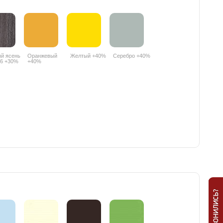
й ясень
Оранжевый
Желтый +40%
Серебро +40%
6 +30%
+40%