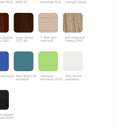
лик 9515
8022-06
металлик 9511
темный глянец
е дерево
кедр глянец
Т-4934 Дуб
дуб скальный
ц 1392-
2117-1G
светлый
глянец 2444-
глянец
4G
 матовый
Бриз 96167-48
эвкалипт
4101 Белый
матовый
матовый 12091
(шагрень)
ое дерево
ый 43104