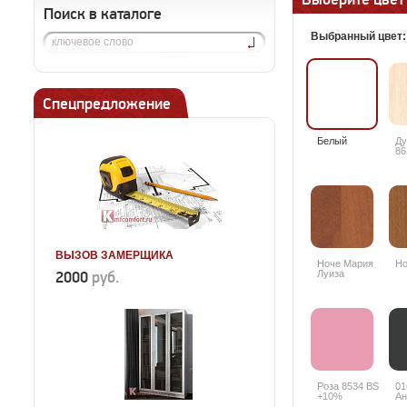
Поиск в каталоге
Выбранный цвет
Спецпредложение
Белый
Ду
86
ВЫЗОВ ЗАМЕРЩИКА
Ноче Мария
Но
2000
руб.
Луиза
Роза 8534 BS
01
+10%
Ан