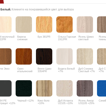
:
Белый
.
Кликните на понравившийся цвет для выбора
б молочный
Береза
Бук 381PR
Ольха Горская
Ясень Шимо
Ясен
22PR
снежная
1912PR
светлый
темн
1715BS
3356PR
3357
че Экко
Орех
Венге Цаво
Бодега Белый
Дуб Сонома
Дуб С
итальянский
3354PR
+7%
Светлый +7%
+7%
9490PR
64 РЕ
Черный +12%
Коко боло
Дуб Атланта
Ясень Анкор
Сини
трацит +12%
+10%
U2105 +10%
U31105 +25%