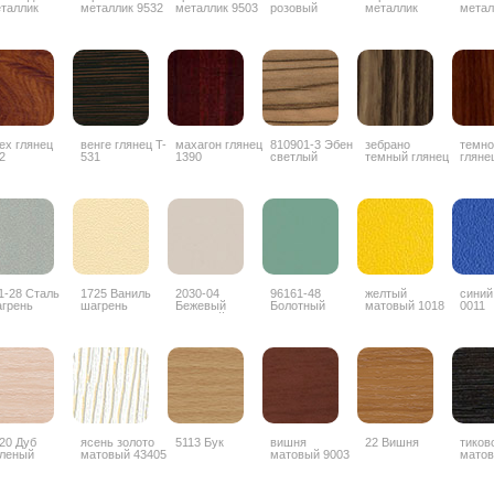
таллик
металлик 9532
металлик 9503
розовый
металлик
метал
Z042
металлик 9506
ех глянец
венге глянец T-
махагон глянец
810901-3 Эбен
зебрано
темно
2
531
1390
светлый
темный глянец
гляне
глянец
1853
3G
1-28 Сталь
1725 Ваниль
2030-04
96161-48
желтый
синий
грень
шагрень
Бежевый
Болотный
матовый 1018
0011
матовый
антискрэч
антискретч
20 Дуб
ясень золото
5113 Бук
вишня
22 Вишня
тиков
леный
матовый 43405
матовый 9003
матов