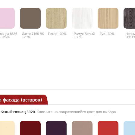
ванда 8536
Латте 7166 BS
Пикар +30%
Рамух Белый
Туя +30%
Черны
 +25%
+25%
+30%
U3113
 фасада (вставок)
:
белый глянец 3020
.
Кликните на понравившийся цвет для выбора