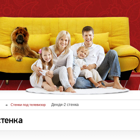
Денди-2 стенка
Стенки под телевизор
стенка