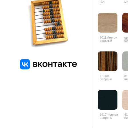
B29
ме
ZY
8011 Анегри
ор
светлый
00
глянец
Т 9301
81
Зебрано
ша
глянец
горизонтальный
9217 Черная
41
шагрень
бе