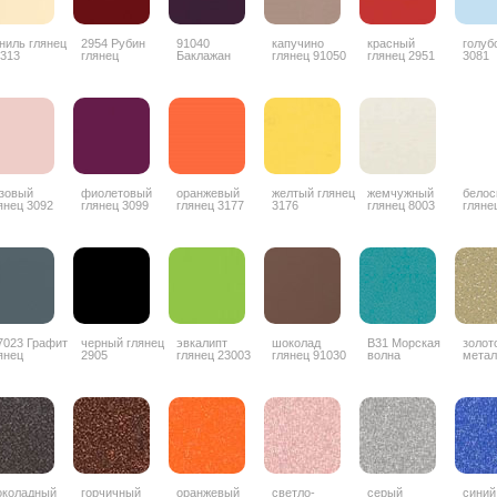
ниль глянец
2954 Рубин
91040
капучино
красный
голуб
313
глянец
Баклажан
глянец 91050
глянец 2951
3081
глянец
зовый
фиолетовый
оранжевый
желтый глянец
жемчужный
бело
янец 3092
глянец 3099
глянец 3177
3176
глянец 8003
гляне
7023 Графит
черный глянец
эвкалипт
шоколад
В31 Морская
золот
янец
2905
глянец 23003
глянец 91030
волна
метал
коладный
горчичный
оранжевый
светло-
серый
синий