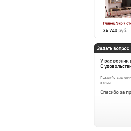
Глянец Эко 7 ст
34 740
руб.
Задать вопрос
У вас возник
С удовольстви
Пожалуйста заполни
с вами.
Спасибо за п