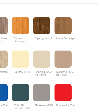
ь Шимо
Вишня
Орех донской
Ноче Гварнери
ый
Оксфорд
PR
088PR
онома
Ваниль +10%
Бежевый 0522
Макиато 8533
PE +10%
BS +10%
й +25%
0244 SU
Платина +25%
Красный +25%
Бензин +25%