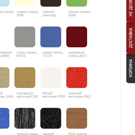
ой глянец
сливки глянец
темный
яблоко глянец
3085
шоколад
3088
глянец 3087
снежный
сталь глянец
синий глянец
вишневый
ц 8888
94101
T2715
глянец 3077
ой
перламутр
белый
красный
лик 1640
песочный 205
металлик 9509
металлик 9501
черный дождь
черный
8002 Анегри