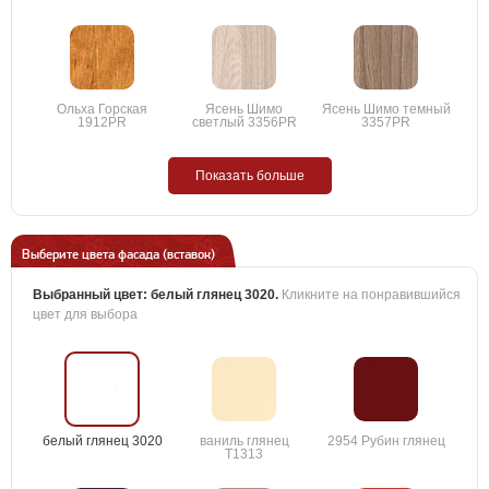
Ольха Горская
Ясень Шимо
Ясень Шимо темный
1912PR
светлый 3356PR
3357PR
Показать больше
Выберите цвета фасада (вставок)
Выбранный цвет:
белый глянец 3020
.
Кликните на понравившийся
цвет для выбора
белый глянец 3020
ваниль глянец
2954 Рубин глянец
T1313