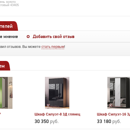
ень золото
товый 43405
телей
ше мнение
Добавить свой отзыв
авил отзывов. Вы можете
стать первым
!
ем
7
Шкаф Силуэт-8 3Д глянец
Шкаф Силуэт-16 3
30 350
руб.
33 180
руб.