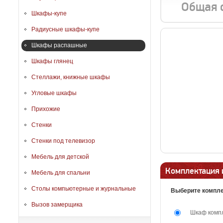
Общая 
Шкафы-купе
Радиусные шкафы-купе
Шкафы распашные
Шкафы глянец
Стеллажи, книжные шкафы
Угловые шкафы
Прихожие
Стенки
Стенки под телевизор
Мебель для детской
Комплектация 
Мебель для спальни
Столы компьютерные и журнальные
Выберите компл
Вызов замерщика
Шкаф комп