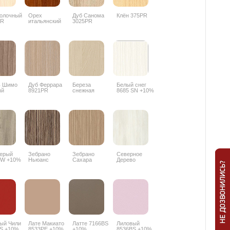
олочный
Орех
Дуб Санома
Клён 375PR
PR
итальянский
3025PR
9490PR
ь Шимо
Дуб Феррара
Береза
Белый снег
ый
8921PR
снежная
8685 SN +10%
PR
1715BS +10%
Серый
Зебрано
Зебрано
Северное
PW +10%
Ньюанс
Сахара
Дерево
8656SN +10%
8657SN +10%
светлое
8508SN +10%
ый Чили
Лате Макиато
Латте 7166BS
Лиловый
S +10%
8533PE +10%
+10%
8536BS +10%