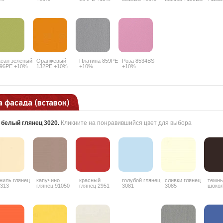
+10%
еан зеленый
Оранжевый
Платина 859PE
Роза 8534BS
96PE +10%
132PE +10%
+10%
+10%
 фасада (вставок)
:
белый глянец 3020
.
Кликните на понравившийся цвет для выбора
ниль глянец
капучино
красный
голубой глянец
сливки глянец
темн
313
глянец 91050
глянец 2951
3081
3085
шоко
гляне