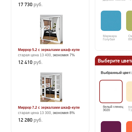
8509SN +10%
17 730
руб.
Мармара
Ок
Голубая
89
5515BS +10%
Миррор 5.2 с зеркалами шкаф-купе
старая цена 13 400,
экономия 7%
Выберите цвета
12 410
руб.
Выбранный цвет
белый глянец
ва
Миррор 7.2 с зеркалами шкаф-купе
3020
T1
старая цена 13 300,
экономия 8%
12 280
руб.