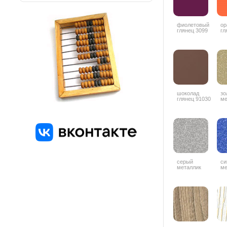
фиолетовый
ор
глянец 3099
гл
шоколад
зо
глянец 91030
ме
серый
си
металлик
ме