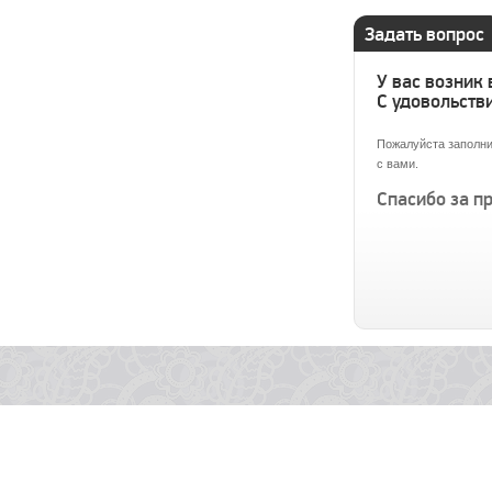
Задать вопрос
У вас возник
С удовольстви
Пожалуйста заполни
с вами.
Спасибо за п