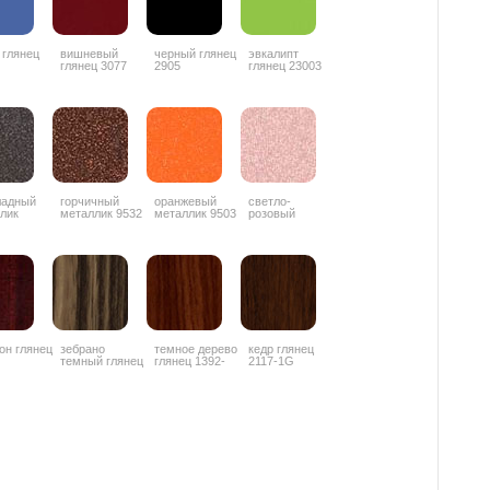
 глянец
вишневый
черный глянец
эвкалипт
глянец 3077
2905
глянец 23003
ладный
горчичный
оранжевый
светло-
лик
металлик 9532
металлик 9503
розовый
42
металлик 9506
он глянец
зебрано
темное дерево
кедр глянец
темный глянец
глянец 1392-
2117-1G
1853
3G