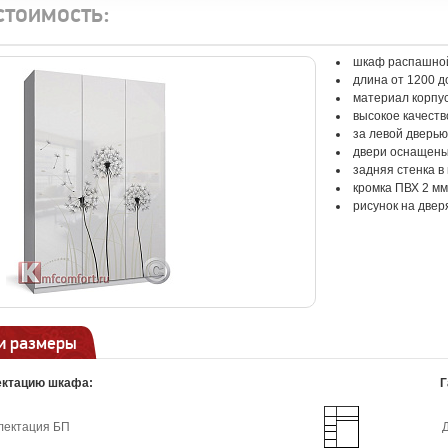
стоимость:
шкаф распашной
длина от 1200 д
материал корпу
высокое качеств
за левой дверью
двери оснащены
задняя стенка в
кромка ПВХ 2 мм
рисунок на двер
и размеры
ектацию шкафа:
Г
лектация БП