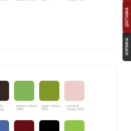
ый
яблоко глянец
лайм глянец
розовый
лад
3088
3089
глянец 3092
ц 3087