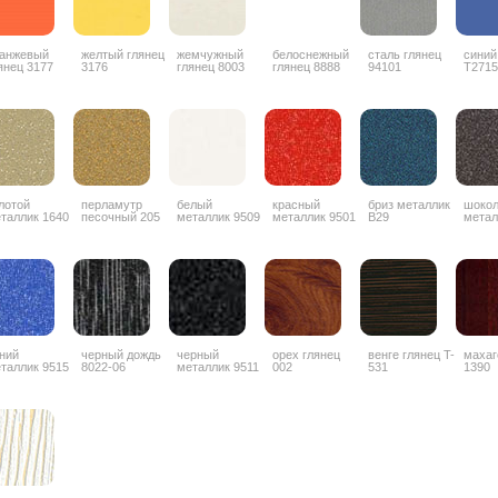
анжевый
желтый глянец
жемчужный
белоснежный
сталь глянец
синий
янец 3177
3176
глянец 8003
глянец 8888
94101
T2715
лотой
перламутр
белый
красный
бриз металлик
шоко
таллик 1640
песочный 205
металлик 9509
металлик 9501
B29
метал
ZYZ0
ний
черный дождь
черный
орех глянец
венге глянец T-
махаг
таллик 9515
8022-06
металлик 9511
002
531
1390