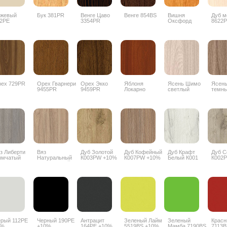
ежевый
Бук 381PR
Венге Цаво
Венге 854BS
Вишня
Дуб м
2PE
3354PR
Оксфорд
8622
088PR
ех 729PR
Орех Гварнери
Орех Экко
Яблоня
Ясень Шимо
Ясен
9455PR
9459PR
Локарно
светлый
темн
1972PR
3356PR
3357
з Либерти
Вяз
Дуб Золотой
Дуб Кофейный
Дуб Крафт
Дуб 
ымчатый
Натуральный
К003PW +10%
К007PW +10%
Белый К001
К002
18 PW +10%
благородный
PW +10%
5500SU +10%
рый 112PE
Черный 190PE
Антрацит
Зеленый Лайм
Зеленый
Красн
7%
+10%
164PE +10%
5519BS +10%
Мамба 7190BS
7113B