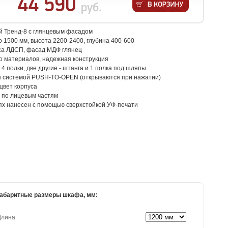
44 590
руб.
 Тренд-8 с глянцевым фасадом
о 1500 мм, высота 2200-2400, глубина 400-600
са ЛДСП, фасад МДФ глянец
о материалов, надежная конструкция
 4 полки, две другие - штанга и 1 полка под шляпы
 системой PUSH-TO-OPEN (открываются при нажатии)
 цвет корпуса
 по лицевым частям
ях нанесен с помощью сверхстойкой УФ-печати
абаритные размеры шкафа, мм:
Длина