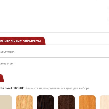
лнительные элементы
ьевое отдел.
тяное отдел
:
Белый U1655PE
.
Кликните на понравившийся цвет для выбора