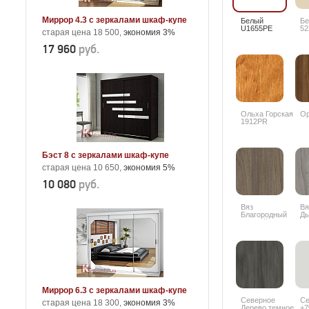
Миррор 4.3 с зеркалами шкаф-купе
Белый
Б
U1655PE
52
старая цена 18 500,
экономия 3%
17 960
руб.
Ольха Горская
Ор
1912PR
Бэст 8 с зеркалами шкаф-купе
старая цена 10 650,
экономия 5%
10 080
руб.
Вяз
Вя
Благородный
Д
темный
К0
6597SU +10%
Миррор 6.3 с зеркалами шкаф-купе
Северное
Се
старая цена 18 300,
экономия 3%
Дерево темное
+