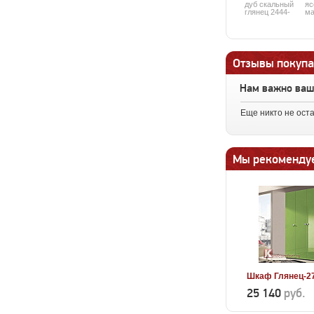
дуб скальный
яс
глянец 2444-
ма
4G
Отзывы покупа
Нам важно ва
Еще никто не ост
Мы рекоменду
Шкаф Глянец-2
25 140
руб.