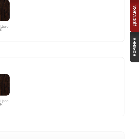
 Цаво
PR
 Цаво
PR