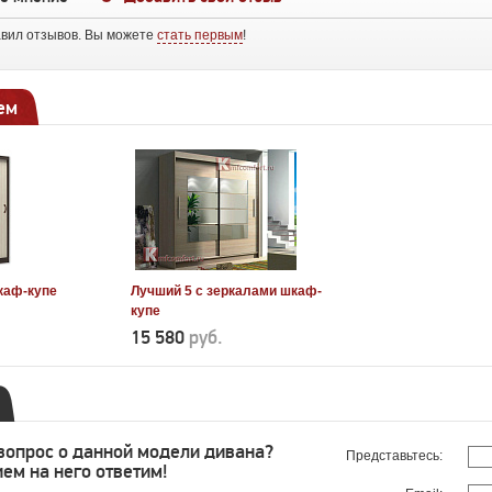
авил отзывов. Вы можете
стать первым
!
ем
каф-купе
Лучший 5 с зеркалами шкаф-
купе
15 580
руб.
 вопрос о данной модели дивана?
Представьтесь:
ем на него ответим!