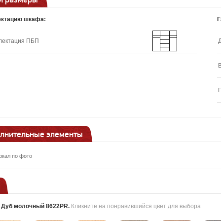
ектацию шкафа:
Г
лектация ПБП
лнительные элементы
ркал по фото
:
Дуб молочный 8622PR
.
Кликните на понравившийся цвет для выбора