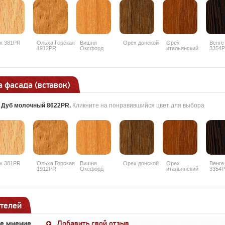
к 381PR
Ольха Горская
Вишня
Орех донской
Орех
Венге
1912PR
Оксфорд
итальянский
3354
088PR
9490PR
 фасада (вставок)
:
Дуб молочный 8622PR
.
Кликните на понравившийся цвет для выбора
к 381PR
Ольха Горская
Вишня
Орех донской
Орех
Венге
1912PR
Оксфорд
итальянский
3354
088PR
9490PR
телей
ше мнение
Добавить свой отзыв