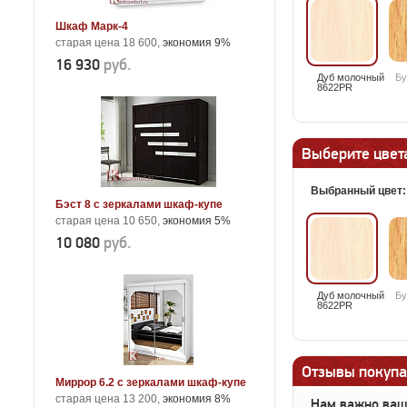
Шкаф Марк-4
старая цена 18 600,
экономия 9%
16 930
руб.
Дуб молочный
Бу
8622PR
Выберите цвета
Выбранный цвет
Бэст 8 с зеркалами шкаф-купе
старая цена 10 650,
экономия 5%
10 080
руб.
Дуб молочный
Бу
8622PR
Отзывы покупа
Миррор 6.2 с зеркалами шкаф-купе
старая цена 13 200,
экономия 8%
Нам важно ва