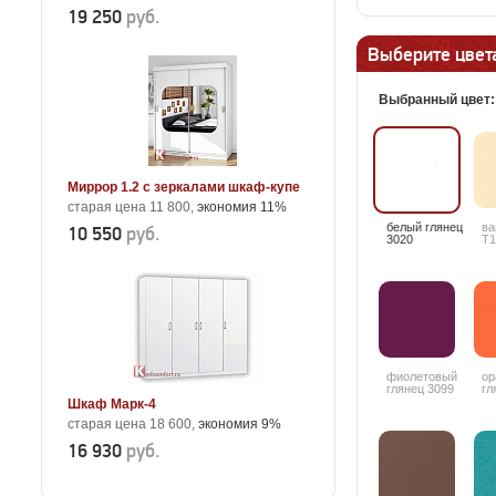
19 250
руб.
Выберите цвета
Выбранный цвет
Миррор 1.2 с зеркалами шкаф-купе
старая цена 11 800,
экономия 11%
белый глянец
ва
10 550
руб.
3020
T1
фиолетовый
ор
глянец 3099
гл
Шкаф Марк-4
старая цена 18 600,
экономия 9%
16 930
руб.