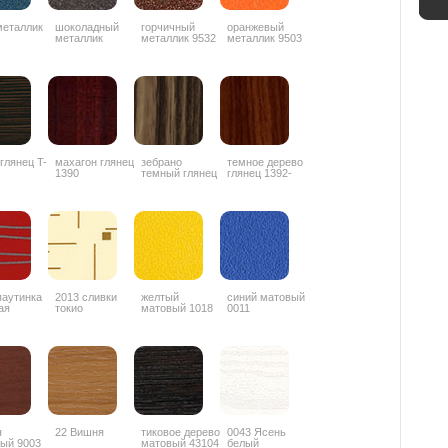
металлик
шоколадный
горчичный
оранжевый
металлик
металлик 9532
металлик 9503
ZYZ042
 глянец T-
махагон глянец
зебрано
темное дерево
1390
темный глянец
глянец 1392-
1853
3G
паутинка
2013 сливки
желтый
синий матовый
ая
токио
матовый 1018
0011
я
22 Вишня
тиковое дерево
0043 Ясень
ый 9003
матовый 43104
белый