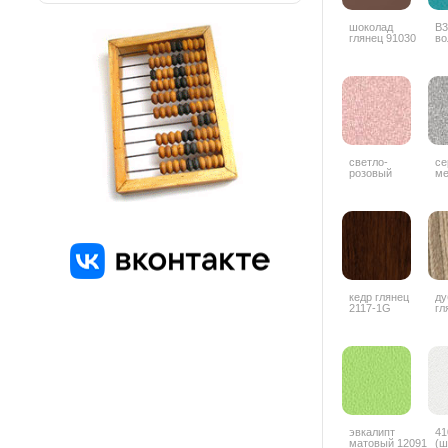
шоколад
В3
глянец 91030
во
светло-
се
розовый
ме
металлик 9506
кедр глянец
ду
2117-1G
гл
4
эвкалипт
41
матовый 12091
(ш