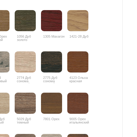
Орех
1056 Дуб
1305 Махагон
1421-28 Дуб
ой
золото
4
2774 Дуб
2775 Дуб
4123 Ольха
овый
сонома
сонома
красная
лив
светлый
темный
Дуб
5029 Дуб
7801 Орех
9005 Орех
ый
темный
итальянский