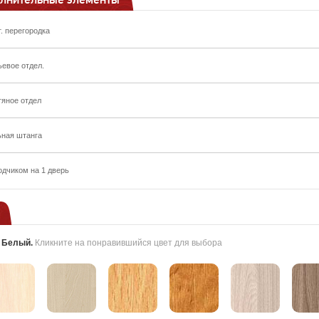
т. перегородка
ьевое отдел.
тяное отдел
ьная штанга
одчиком на 1 дверь
:
Белый
.
Кликните на понравившийся цвет для выбора