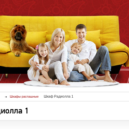
Шкаф Радиолла 1
Шкафы распашные
иолла 1