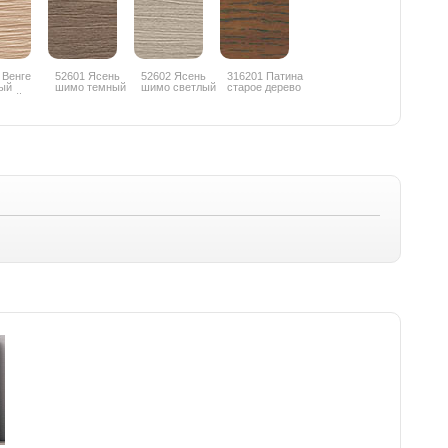
 Венге
52601 Ясень
52602 Ясень
316201 Патина
ый
шимо темный
шимо светлый
старое дерево
еный