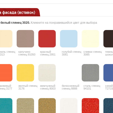
 фасада (вставок)
:
белый глянец 3020
.
Кликните на понравившийся цвет для выбора
ниль глянец
капучино
красный
голубой глянец
сливки глянец
темн
313
глянец 91050
глянец 2951
3081
3085
шоко
гляне
анжевый
желтый глянец
жемчужный
белоснежный
сталь глянец
синий
янец 3177
3176
глянец 8003
глянец 8888
94101
T2715