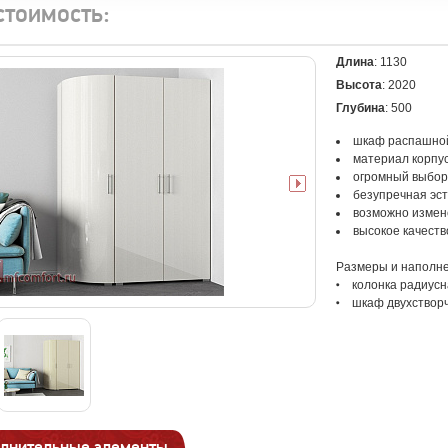
стоимость:
Длина
: 1130
Высота
: 2020
Глубина
: 500
шкаф распашно
материал корпу
огромный выбор
безупречная эст
возможно измен
высокое качеств
Размеры и наполне
колонка радиусн
шкаф двухстворч
лнительные элементы