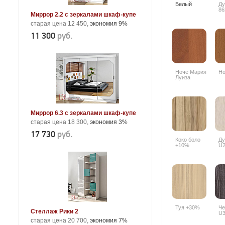
Белый
Ду
86
Миррор 2.2 с зеркалами шкаф-купе
старая цена 12 450,
экономия 9%
11 300
руб.
Ноче Мария
Но
Луиза
Миррор 6.3 с зеркалами шкаф-купе
старая цена 18 300,
экономия 3%
17 730
руб.
Коко боло
Ду
+10%
U2
Туя +30%
Че
Стеллаж Рики 2
U3
старая цена 20 700,
экономия 7%