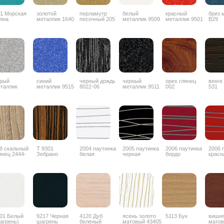
1 Морская
золотой
перламутр
белый
красный
бриз 
лна
металлик 1640
песочный 205
металлик 9509
металлик 9501
B29
рый
синий
черный дождь
черный
орех глянец
венге
таллик
металлик 9515
8022-06
металлик 9511
002
531
б скальный
Т 9301
2004 паутинка
2005 паутинка
2006 паутинка
2006 
янец 2444-
Зебрано
белая
черная
бордо
красн
G
глянец
горизонтальный
01 Белый
9217 Черная
4120 Дуб
ясень золото
5113 Бук
вишн
агрень)
шагрень
беленый
матовый 43405
матов