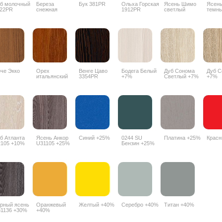
б молочный
Береза
Бук 381PR
Ольха Горская
Ясень Шимо
Ясен
22PR
снежная
1912PR
светлый
темн
1715BS
3356PR
3357
че Экко
Орех
Венге Цаво
Бодега Белый
Дуб Сонома
Дуб С
итальянский
3354PR
+7%
Светлый +7%
+7%
9490PR
б Атланта
Ясень Анкор
Синий +25%
0244 SU
Платина +25%
Крас
105 +10%
U31105 +25%
Бензин +25%
рный ясень
Оранжевый
Желтый +40%
Серебро +40%
Титан +40%
1136 +30%
+40%