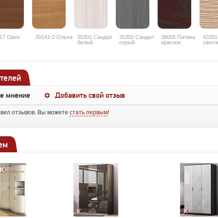
17 Орех
20141-2 Ольха
35301 Сандал
35302 Сандал
38005 Патина
43301
белый
серый
красное
светл
дерево
рифл
телей
ше мнение
Добавить свой отзыв
авил отзывов. Вы можете
стать первым
!
ем