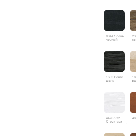
0044 Ясень
23
черный
св
1603 Венге
18
шелк
ва
4470-932
48
Структура
дерева белый