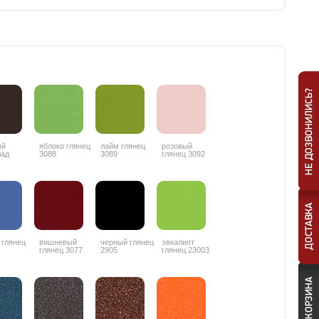
ый
яблоко глянец
лайм глянец
розовый
лад
3088
3089
глянец 3092
ц 3087
 глянец
вишневый
черный глянец
эвкалипт
глянец 3077
2905
глянец 23003