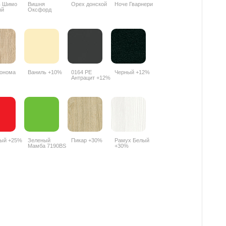
ь Шимо
Вишня
Орех донской
Ноче Гварнери
ый
Оксфорд
PR
088PR
онома
Ваниль +10%
0164 РЕ
Черный +12%
Антрацит +12%
ный +25%
Зеленый
Пикар +30%
Рамух Белый
Мамба 7190BS
+30%
+25%