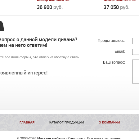
36 900
руб.
37 050
руб.
 вопрос о данной модели дивана?
Представьтесь:
ем на него ответим!
Email:
те все поля формы, это облегчит обратную связь
Ваш вопрос:
роявленный интерес!
ГЛАВНАЯ
КАТАЛОГ ПРОДУКЦИИ
О КОМПАНИИ
©
2003-2026
Магазин мебели «Комфорт»
. Все права защищены.