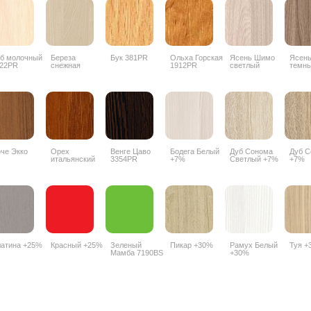
б молочный
Береза
Бук 381PR
Ольха Горская
Ясень Шимо
Ясен
22PR
снежная
1912PR
светлый
темн
1715BS
3356PR
3357
че Экко
Орех
Венге Цаво
Бодега Белый
Дуб Сонома
Дуб С
итальянский
3354PR
+7%
Светлый +7%
+7%
9490PR
атина +25%
Красный +25%
Зеленый
Пикар +30%
Рамух Белый
Туя +
Мамба 7190BS
+30%
+25%