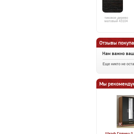
тиковое дерево
матовый 43104
Отзывы покупа
Нам важно ва
Еще никто не ост
Мы рекоменду
Шкаф Глянец-2