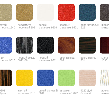
лотой
перламутр
белый
красный
бриз металлик
шоко
таллик 1640
песочный 205
металлик 9509
металлик 9501
B29
метал
ZYZ0
ний
черный дождь
черный
орех глянец
венге глянец T-
махаг
таллик 9515
8022-06
металлик 9511
002
531
1390
9301
желтый
синий матовый
эвкалипт
4120 Дуб
ясень
брано
матовый 1018
0011
матовый 12091
беленый
матов
янец
ризонтальный