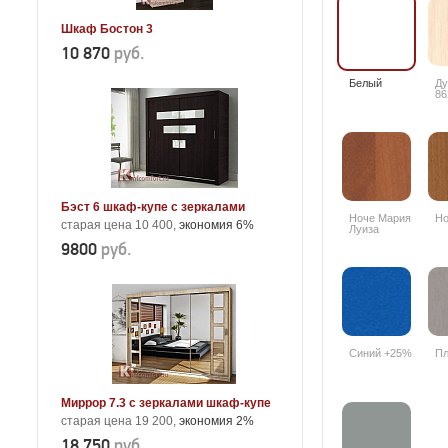
Шкаф Бостон 3
10 870
руб.
Белый
Ду
86
Бэст 6 шкаф-купе с зеркалами
Ноче Мария
Но
старая цена 10 400,
экономия 6%
Луиза
9800
руб.
Синий +25%
Пл
Миррор 7.3 с зеркалами шкаф-купе
старая цена 19 200,
экономия 2%
18 750
руб.