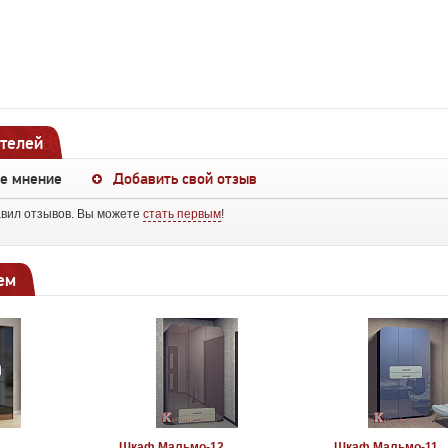
телей
ше мнение
Добавить свой отзыв
авил отзывов. Вы можете
стать первым
!
ем
Шкаф Мальмо-12
Шкаф Мальмо-11