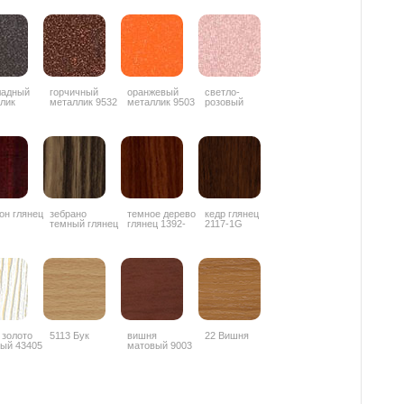
ладный
горчичный
оранжевый
светло-
лик
металлик 9532
металлик 9503
розовый
42
металлик 9506
он глянец
зебрано
темное дерево
кедр глянец
темный глянец
глянец 1392-
2117-1G
1853
3G
 золото
5113 Бук
вишня
22 Вишня
ый 43405
матовый 9003