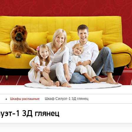
Шкаф Силуэт-1 3Д глянец
Шкафы распашные
уэт-1 3Д глянец