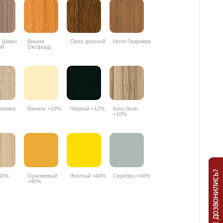
ь Шимо
Вишня
Орех донской
Ноче Гварнери
ый
Оксфорд
PR
088PR
онома
Ваниль +10%
Черный +12%
Коко боло
+10%
30%
Оранжевый
Желтый +40%
Серебро +40%
+40%