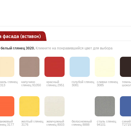
 фасада (вставок)
:
белый глянец 3020
.
Кликните на понравившийся цвет для выбора
ниль глянец
капучино
красный
голубой глянец
сливки глянец
темн
313
глянец 91050
глянец 2951
3081
3085
шоко
гляне
анжевый
желтый глянец
жемчужный
белоснежный
сталь глянец
синий
янец 3177
3176
глянец 8003
глянец 8888
94101
T2715