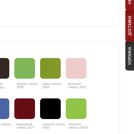
ый
яблоко глянец
лайм глянец
розовый
лад
3088
3089
глянец 3092
ц 3087
 глянец
вишневый
черный глянец
эвкалипт
глянец 3077
2905
глянец 23003