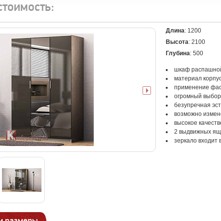
стоимость:
Длина
: 1200
Высота
: 2100
Глубина
: 500
шкаф распашной
материал корпу
применение фас
огромный выбор
безупречная эс
возможно измен
высокое качеств
2 выдвижных ящ
зеркало входит 
и размеры