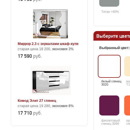
Титан +40%
Выберите цвета
Миррор 2.3 с зеркалами шкаф-купе
Выбранный цвет
старая цена 18 200,
экономия 3%
17 590
руб.
белый глянец
ва
3020
T1
Комод Элит 27 глянец
старая цена 19 280,
экономия 8%
17 710
руб.
фиолетовый
ор
глянец 3099
гл