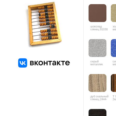
шоколад
зо
глянец 91030
ме
серый
си
металлик
ме
дуб скальный
Т 
глянец 2444-
Зе
4G
гл
го