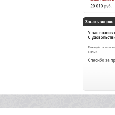
29 010
руб.
Задать вопрос
У вас возник
С удовольстви
Пожалуйста заполни
с вами.
Спасибо за п