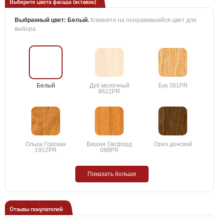
Выберите цвета фасада (вставок)
Выбранный цвет:
Белый
.
Кликните на понравившийся цвет для
выбора
Белый
Дуб молочный
Бук 381PR
8622PR
Ольха Горская
Вишня Оксфорд
Орех донской
1912PR
088PR
Показать больше
Отзывы покупателей