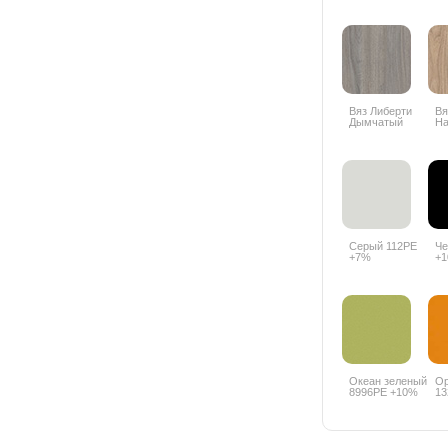
Вяз Либерти
Вя
Дымчатый
На
К018 PW +10%
бл
55
Серый 112PE
Че
+7%
+
Океан зеленый
О
8996PE +10%
13