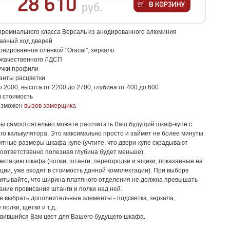
28 610
руб.
ремиального класса Версаль из анодированного алюминия
авный ход дверей
тонированное пленкой "Oracal", зеркало
кокачественного ЛДСП
учки профили
анты расцветки
о 2000, высота от 2200 до 2700, глубина от 400 до 600
в стоимость
возможен
вызов замерщика
Вы самостоятельно можете рассчитать Ваш будущий шкаф-купе с
о калькулятора. Это максимально просто и займет не более минуты.
тные размеры шкафа-купе (учтите, что двери-купе скрадывают
 соответственно полезная глубина будет меньше).
ктацию шкафа (полки, штанги, перегородки и ящики, показанные на
ции, уже входят в стоимость данной комплектации). При выборе
читывайте, что ширина платяного отделения не должна превышать
жание провисания штанги и полки над ней.
 выбрать дополнительные элементы - подсветка, зеркала,
полки, щетки и т.д.
вившийся Вам цвет для Вашего будущего шкафа.