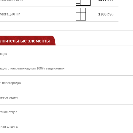
лектация Пп
1300
руб.
лнительные элементы
ящик
ящик с направляющими 100% выдвижения
т. перегородка
ьевое отдел.
тяное отдел
ьная штанга