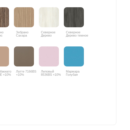
6597SU +10%
но
Зебрано
Северное
Северное
нс
Сахара
Дерево
Дерево темное
SN +10%
8657SN +10%
светлое
8509SN +10%
8508SN +10%
Макиато
Латте 7166BS
Лиловый
Мармара
PE +10%
+10%
8536BS +10%
Голубая
5515BS +10%