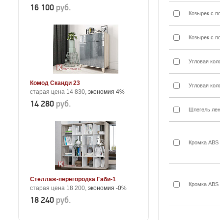
16 100
руб.
Козырек с п
Козырек с п
Угловая кол
Комод Сканди 23
Угловая кол
старая цена 14 830,
экономия 4%
14 280
руб.
Шлегель лен
Кромка ABS
Стеллаж-перегородка Габи-1
Кромка ABS 
старая цена 18 200,
экономия -0%
18 240
руб.