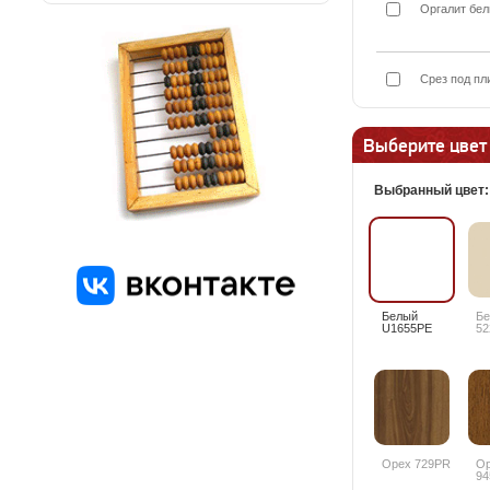
Оргалит бел
Срез под пл
Выберите цвет
Выбранный цвет
Белый
Б
U1655PE
52
Орех 729PR
Ор
94