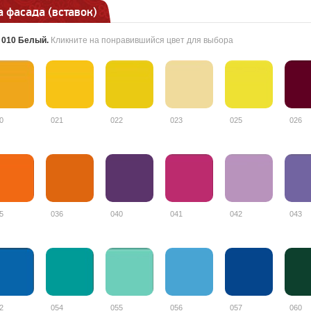
 фасада (вставок)
:
010 Белый
.
Кликните на понравившийся цвет для выбора
0
021
022
023
025
026
5
036
040
041
042
043
2
054
055
056
057
060