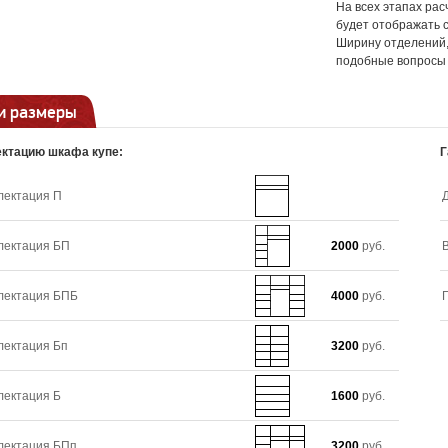
На всех этапах ра
будет отображать 
Ширину отделений, 
подобные вопросы 
и размеры
ктацию шкафа купе:
Г
лектация П
лектация БП
2000
руб.
лектация БПБ
4000
руб.
лектация Бп
3200
руб.
лектация Б
1600
руб.
лектация БПп
3200
руб.