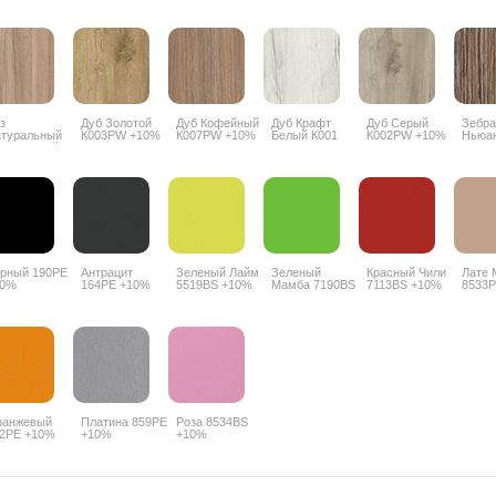
з
Дуб Золотой
Дуб Кофейный
Дуб Крафт
Дуб Серый
Зебра
туральный
К003PW +10%
К007PW +10%
Белый К001
К002PW +10%
Ньюа
агородный
PW +10%
8656
00SU +10%
рный 190PE
Антрацит
Зеленый Лайм
Зеленый
Красный Чили
Лате 
10%
164PE +10%
5519BS +10%
Мамба 7190BS
7113BS +10%
8533
+10%
ранжевый
Платина 859PE
Роза 8534BS
2PE +10%
+10%
+10%