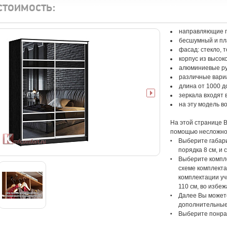
стоимость:
направляющие п
бесшумный и пл
фасад: стекло, 
корпус из высо
алюминиевые р
различные вари
длина от 1000 д
зеркала входят 
на эту модель 
На этой странице 
помощью несложног
Выберите габари
порядка 8 см, и
Выберите компле
схеме комплекта
комплектации у
110 см, во избе
Далее Вы можете
дополнительные 
Выберите понра