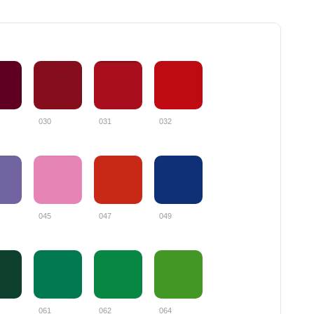
030
031
032
045
047
049
061
062
064