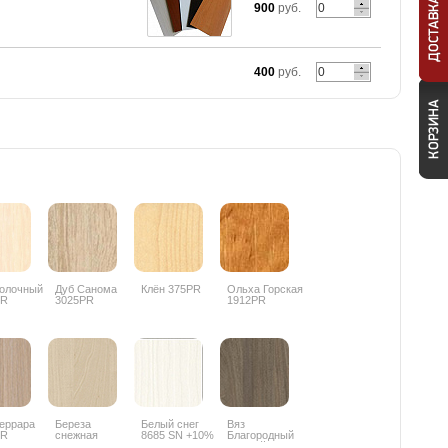
900
руб.
400
руб.
олочный
Дуб Санома
Клён 375PR
Ольха Горская
PR
3025PR
1912PR
еррара
Береза
Белый снег
Вяз
PR
снежная
8685 SN +10%
Благородный
1715BS +10%
темный