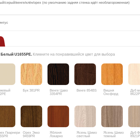
ый/серый/венге/клён/орех (по умолчанию задняя стенка идёт необлагороженная)
интус
:
Белый U1655PE
.
Кликните на понравившийся цвет для выбора
ежевый
Бук 381PR
Венге Цаво
Венге 854BS
Вишня
Дуб м
2PE
3354PR
Оксфорд
8622
088PR
ех Гварнери
Орех Экко
Яблоня
Ясень Шимо
Ясень Шимо
Дуб Ф
55PR
9459PR
Локарно
светлый
темный
8921
1972PR
3356PR
3357PR