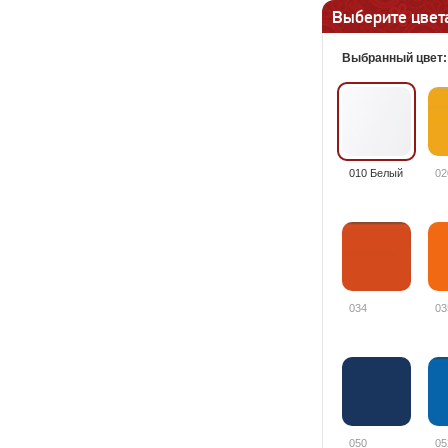
Выберите цвета
Выбранный цвет
010 Белый
02
034
03
050
05