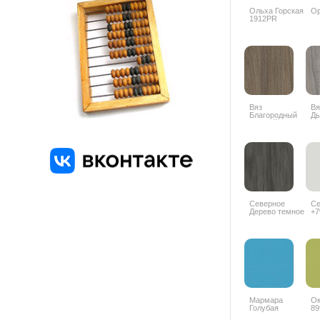
Ольха Горская
Ор
1912PR
Вяз
Вя
Благородный
Д
темный
К0
6597SU +10%
Северное
Се
Дерево темное
+
8509SN +10%
Мармара
Ок
Голубая
89
5515BS +10%