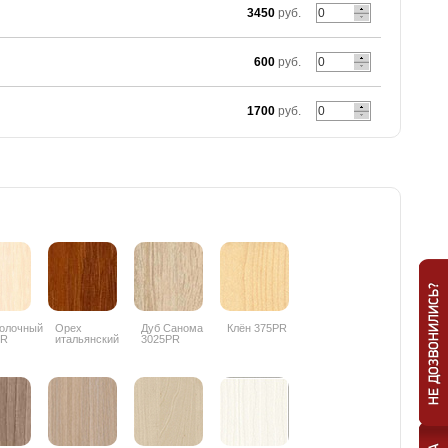
3450
руб.
600
руб.
1700
руб.
олочный
Орех
Дуб Санома
Клён 375PR
PR
итальянский
3025PR
9490PR