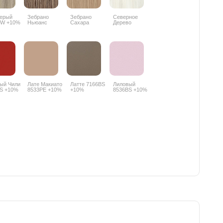
Серый
Зебрано
Зебрано
Северное
PW +10%
Ньюанс
Сахара
Дерево
8656SN +10%
8657SN +10%
светлое
8508SN +10%
ый Чили
Лате Макиато
Латте 7166BS
Лиловый
S +10%
8533PE +10%
+10%
8536BS +10%