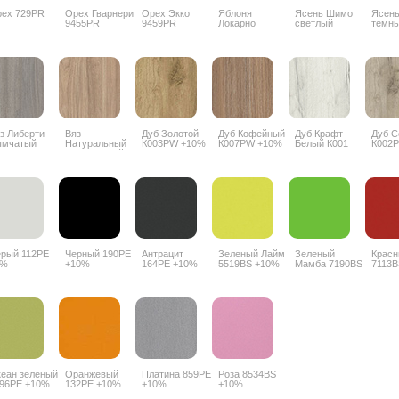
ех 729PR
Орех Гварнери
Орех Экко
Яблоня
Ясень Шимо
Ясен
9455PR
9459PR
Локарно
светлый
темн
1972PR
3356PR
3357
з Либерти
Вяз
Дуб Золотой
Дуб Кофейный
Дуб Крафт
Дуб 
ымчатый
Натуральный
К003PW +10%
К007PW +10%
Белый К001
К002
18 PW +10%
благородный
PW +10%
5500SU +10%
рый 112PE
Черный 190PE
Антрацит
Зеленый Лайм
Зеленый
Красн
7%
+10%
164PE +10%
5519BS +10%
Мамба 7190BS
7113B
+10%
еан зеленый
Оранжевый
Платина 859PE
Роза 8534BS
96PE +10%
132PE +10%
+10%
+10%