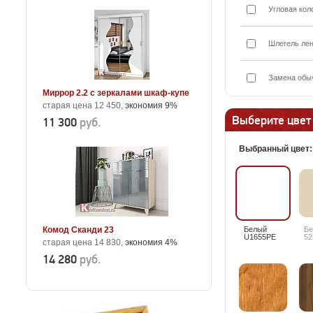
Угловая кол
Шлегель лен
Замена обыч
Миррор 2.2 с зеркалами шкаф-купе
старая цена 12 450,
экономия 9%
Выберите цвет
11 300
руб.
Выбранный цвет
Комод Сканди 23
Белый
Б
U1655PE
52
старая цена 14 830,
экономия 4%
14 280
руб.