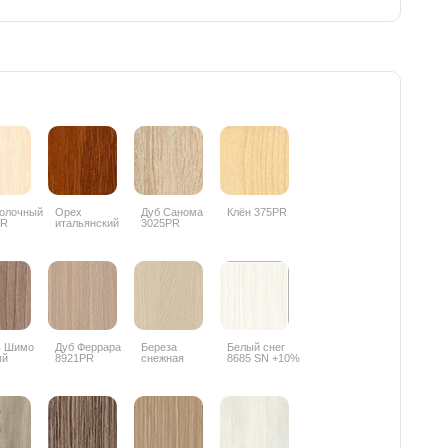
олочный
Орех
Дуб Санома
Клён 375PR
PR
итальянский
3025PR
9490PR
ь Шимо
Дуб Феррара
Береза
Белый снег
ый
8921PR
снежная
8685 SN +10%
PR
1715BS +10%