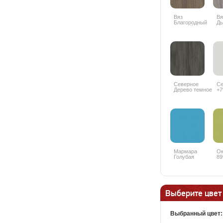
Вяз
Вя
Благородный
Д
темный
К0
6597SU +10%
Северное
Се
Дерево темное
+
8509SN +10%
Мармара
Ок
Голубая
89
5515BS +10%
Выберите цвет
Выбранный цвет