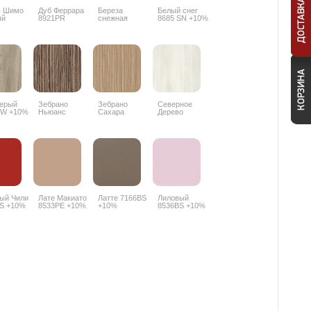
ь Шимо
Дуб Феррара
Береза
Белый снег
ый
8921PR
снежная
8685 SN +10%
PR
1715BS +10%
Серый
Зебрано
Зебрано
Северное
PW +10%
Ньюанс
Сахара
Дерево
8656SN +10%
8657SN +10%
светлое
8508SN +10%
ый Чили
Лате Макиато
Латте 7166BS
Лиловый
S +10%
8533PE +10%
+10%
8536BS +10%