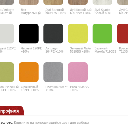
з Либерти
Вяз
Дуб Золотой
Дуб Кофейный
Дуб Крафт
Дуб 
ымчатый
Натуральный
К003PW +10%
К007PW +10%
Белый К001
К002
18 PW +10%
благородный
PW +10%
5500SU +10%
рый 112PE
Черный 190PE
Антрацит
Зеленый Лайм
Зеленый
Красн
7%
+10%
164PE +10%
5519BS +10%
Мамба 7190BS
7113B
+10%
еан зеленый
Оранжевый
Платина 859PE
Роза 8534BS
96PE +10%
132PE +10%
+10%
+10%
 профиля
:
золото
.
Кликните на понравившийся цвет для выбора