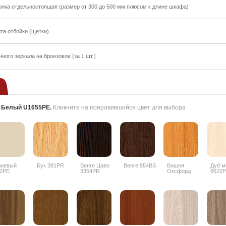
онка отдельностоящая (размер от 300 до 500 мм плюсом к длине шкафа)
та отбойки (щетки)
ного зеркала на бронзовое (за 1 шт.)
:
Белый U1655PE
.
Кликните на понравившийся цвет для выбора
ежевый
Бук 381PR
Венге Цаво
Венге 854BS
Вишня
Дуб м
2PE
3354PR
Оксфорд
8622
088PR