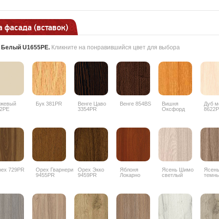
 фасада (вставок)
:
Белый U1655PE
.
Кликните на понравившийся цвет для выбора
ежевый
Бук 381PR
Венге Цаво
Венге 854BS
Вишня
Дуб м
2PE
3354PR
Оксфорд
8622
088PR
ех 729PR
Орех Гварнери
Орех Экко
Яблоня
Ясень Шимо
Ясен
9455PR
9459PR
Локарно
светлый
темн
1972PR
3356PR
3357