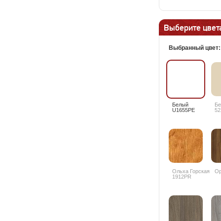
Выберите цвета
Выбранный цвет
Белый
Б
U1655PE
52
Ольха Горская
Ор
1912PR