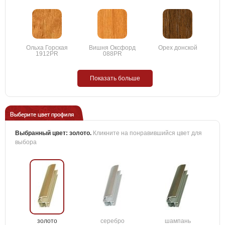
Ольха Горская
Вишня Оксфорд
Орех донской
1912PR
088PR
Показать больше
Выберите цвет профиля
Выбранный цвет:
золото
.
Кликните на понравившийся цвет для
выбора
золото
серебро
шампань