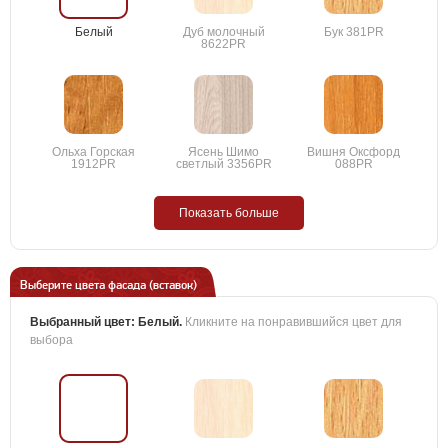
Белый
Дуб молочный
Бук 381PR
8622PR
Ольха Горская
Ясень Шимо
Вишня Оксфорд
1912PR
светлый 3356PR
088PR
Показать больше
Выберите цвета фасада (вставок)
Выбранный цвет:
Белый
.
Кликните на понравившийся цвет для
выбора