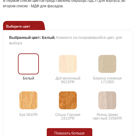
В первом списке цветов представлены образцы ЛДСП для корпуса, во
втором списке - МДФ для фасадов.
Выберите цвет
Выбранный цвет:
Белый
.
Кликните на понравившийся цвет для
выбора
Белый
Дуб молочный
Береза снежная
8622PR
1715BS
Бук 381PR
Ольха Горская
Ясень Шимо
1912PR
светлый 3356PR
Показать больше