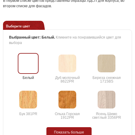
В первом списке цветов представлены образцы ЛДСП для корпуса, во
втором списке для фасадов.
Выберите цвет
Выбранный цвет:
Белый
.
Кликните на понравившийся цвет для
выбора
Белый
Дуб молочный
Береза снежная
8622PR
1715BS
Бук 381PR
Ольха Горская
Ясень Шимо
1912PR
светлый 3356PR
Показать больше