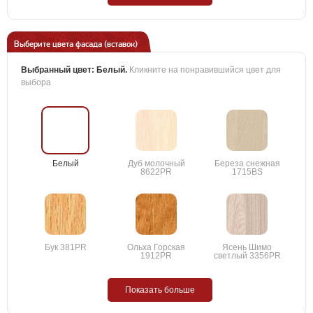
Выберите цвета фасада (вставок)
Выбранный цвет:
Белый
.
Кликните на понравившийся цвет для
выбора
Белый
Дуб молочный
Береза снежная
8622PR
1715BS
Бук 381PR
Ольха Горская
Ясень Шимо
1912PR
светлый 3356PR
Показать больше