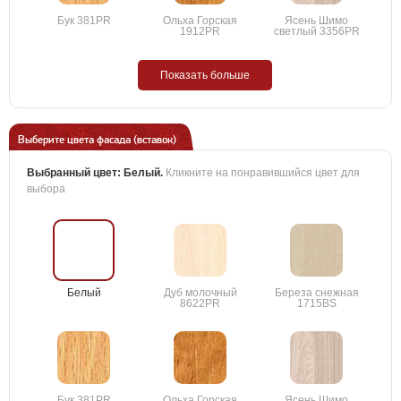
Бук 381PR
Ольха Горская
Ясень Шимо
1912PR
светлый 3356PR
Показать больше
Выберите цвета фасада (вставок)
Выбранный цвет:
Белый
.
Кликните на понравившийся цвет для
выбора
Белый
Дуб молочный
Береза снежная
8622PR
1715BS
Бук 381PR
Ольха Горская
Ясень Шимо