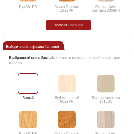
Бук 381PR
Ольха Горская
Ясень Шимо
1912PR
светлый 3356PR
Показать больше
Выберите цвета фасада (вставок)
Выбранный цвет:
Белый
.
Кликните на понравившийся цвет для
выбора
Белый
Дуб молочный
Береза снежная
8622PR
1715BS
Бук 381PR
Ольха Горская
Ясень Шимо