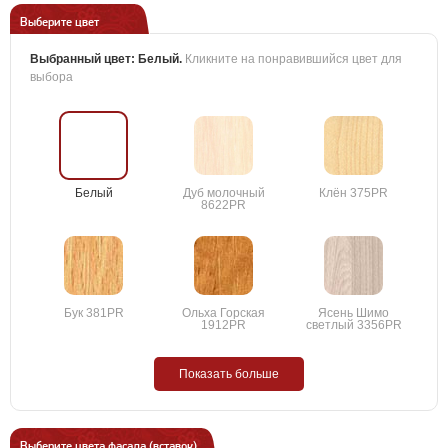
Выберите цвет
Выбранный цвет:
Белый
.
Кликните на понравившийся цвет для
выбора
Белый
Дуб молочный
Клён 375PR
8622PR
Бук 381PR
Ольха Горская
Ясень Шимо
1912PR
светлый 3356PR
Показать больше
Выберите цвета фасада (вставок)