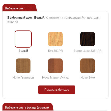
Выберите цвет
Выбранный цвет:
Белый
.
Кликните на понравившийся цвет для
выбора
Белый
Бук 381PR
Венге Цаво 3354PR
Ноче Гварнери
Ноче Мария Луиза
Ноче Экко
Показать больше
Выберите цвета фасада (вставок)