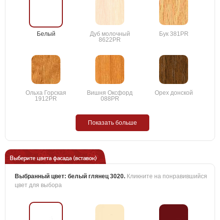
Белый
Дуб молочный
Бук 381PR
8622PR
Ольха Горская
Вишня Оксфорд
Орех донской
1912PR
088PR
Показать больше
Выберите цвета фасада (вставок)
Выбранный цвет:
белый глянец 3020
.
Кликните на понравившийся
цвет для выбора