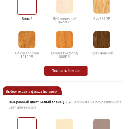
Белый
Дуб молочный
Бук 381PR
8622PR
Ольха Горская
Вишня Оксфорд
Орех донской
1912PR
088PR
Показать больше
Выберите цвета фасада (вставок)
Выбранный цвет:
белый глянец 3020
.
Кликните на понравившийся
цвет для выбора