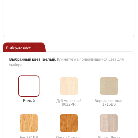
Выберите цвет
Выбранный цвет:
Белый
.
Кликните на понравившийся цвет для
выбора
Белый
Дуб молочный
Береза снежная
8622PR
1715BS
Бук 381PR
Ольха Горская
Ясень Шимо