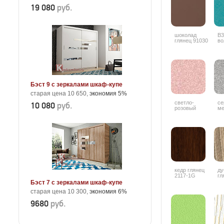
19 080
руб.
шоколад
В3
глянец 91030
во
Бэст 9 с зеркалами шкаф-купе
старая цена 10 650,
экономия 5%
светло-
се
10 080
руб.
розовый
ме
металлик 9506
кедр глянец
ду
2117-1G
гл
4
Бэст 7 с зеркалами шкаф-купе
старая цена 10 300,
экономия 6%
9680
руб.