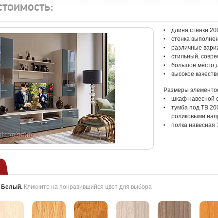
стоимость:
длина стенки 20
стенка выполне
различные вари
стильный, совр
большое место 
высокое качеств
Размеры элементов 
шкаф навесной с
тумба под ТВ 20
роликовыми нап
полка навесная 
:
Белый
.
Кликните на понравившийся цвет для выбора