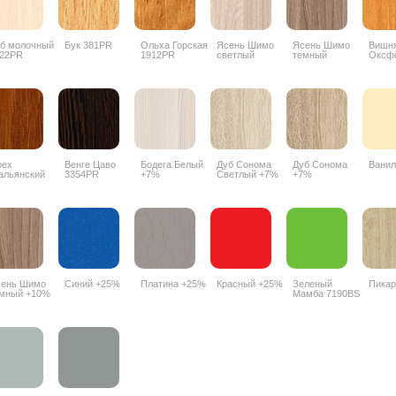
б молочный
Бук 381PR
Ольха Горская
Ясень Шимо
Ясень Шимо
Вишн
22PR
1912PR
светлый
темный
Оксф
3356PR
3357PR
088P
рех
Венге Цаво
Бодега Белый
Дуб Сонома
Дуб Сонома
Ванил
альянский
3354PR
+7%
Светлый +7%
+7%
90PR
ень Шимо
Синий +25%
Платина +25%
Красный +25%
Зеленый
Пикар
мный +10%
Мамба 7190BS
+25%