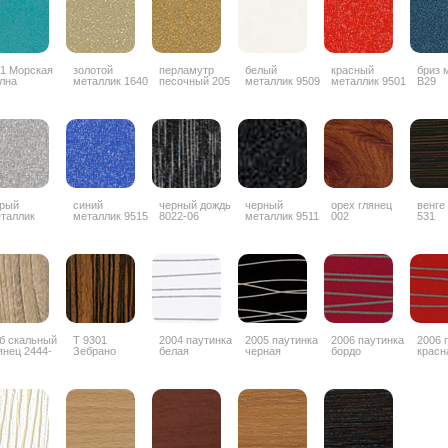
1 Морская
золотой
перламутр
белый
красный
бриз 
лна
металлик 1640
песочный 205
металлик 9509
металлик 9501
B29
рый
синий
черный дождь
черный
орех глянец
венге
таллик
металлик 9515
8022-06
металлик 9511
002
531
б скальный
Т 9301
2004 паутинка
2005 паутинка
2006 паутинка
2006 
янец 2444-
Зебрано
белая
черная
бордо
красн
G
глянец
горизонтальный