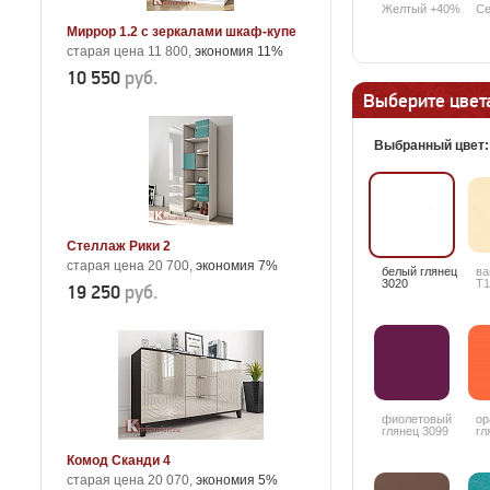
Желтый +40%
Се
Миррор 1.2 с зеркалами шкаф-купе
старая цена 11 800,
экономия 11%
10 550
руб.
Выберите цвета
Выбранный цвет
Стеллаж Рики 2
старая цена 20 700,
экономия 7%
белый глянец
ва
3020
T1
19 250
руб.
фиолетовый
ор
глянец 3099
гл
Комод Сканди 4
старая цена 20 070,
экономия 5%