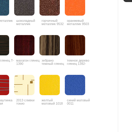
металлик
шоколадный
горчичный
оранжевый
металлик
металлик 9532
металлик 9503
ZYZ042
 глянец T-
махагон глянец
зебрано
темное дерево
1390
темный глянец
глянец 1392-
1853
3G
паутинка
2013 сливки
желтый
синий матовый
ая
токио
матовый 1018
0011