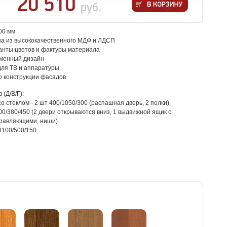
20 510
руб.
00 мм
на из высококачественного МДФ и ЛДСП
анты цветов и фактуры материала
еменный дизайн
для ТВ и аппаратуры
о конструкции фасадов
(Д/В/Г):
о стеклом - 2 шт 400/1050/300 (распашная дверь, 2 полки)
00/380/450 (2 двери открываются вниз, 1 выдвижной ящик с
равляющими, ниши)
1100/500/150