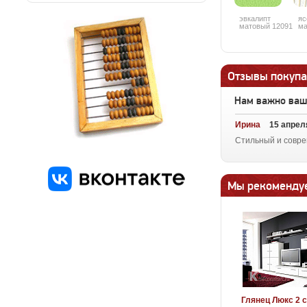
эвкалипт
яс
матовый 12091
ма
Отзывы покупа
Нам важно ва
Ирина
15 апрел
Стильный и совре
Мы рекоменду
Глянец Люкс 2 