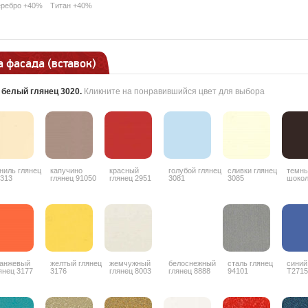
ребро +40%
Титан +40%
 фасада (вставок)
:
белый глянец 3020
.
Кликните на понравившийся цвет для выбора
ниль глянец
капучино
красный
голубой глянец
сливки глянец
темн
313
глянец 91050
глянец 2951
3081
3085
шоко
гляне
анжевый
желтый глянец
жемчужный
белоснежный
сталь глянец
синий
янец 3177
3176
глянец 8003
глянец 8888
94101
T2715