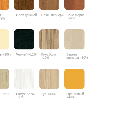
я
Орех донской
Ноче Гварнери
Ноче Мария
орд
Луиза
R
ь +10%
Черный +12%
Коко боло
Береза
+10%
снежная +10%
 +30%
Рамух Белый
Туя +30%
Оранжевый
+30%
+40%