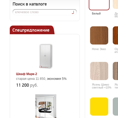
Поиск в каталоге
Белый
Ду
86
Спецпредложение
Ноче Экко
О
ит
94
Шкаф Марк-2
старая цена 11 850,
экономия 5%
11 200
руб.
Ясень Шимо
Яс
светлый +10%
те