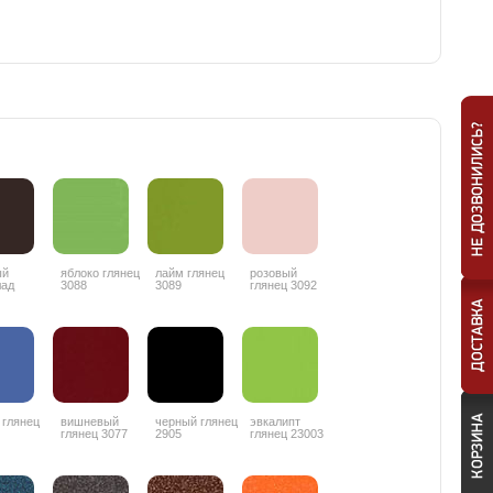
ый
яблоко глянец
лайм глянец
розовый
лад
3088
3089
глянец 3092
ц 3087
 глянец
вишневый
черный глянец
эвкалипт
глянец 3077
2905
глянец 23003