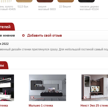
ень золото
5113 Бук
вишня
22 Вишня
тиковое дерево
товый 43405
матовый 9003
матовый 43104
телей
ше мнение
Добавить свой отзыв
я 2022
менный дизайн стенки приглянулся сразу. Для небольшой гостиной самый подх
ем
стенка
Мальмо 1 стенка
Некст Эко 25 стенк