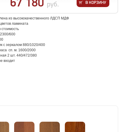
67 180
руб.
влена из высококачественного ЛДСП МДФ
цветов ламината
в стоимость
/2300/600
00
к с зеркалом 880/1020/400
раса сп. м. 1600/2000
ная 2 шт. 440/472/380
не входит