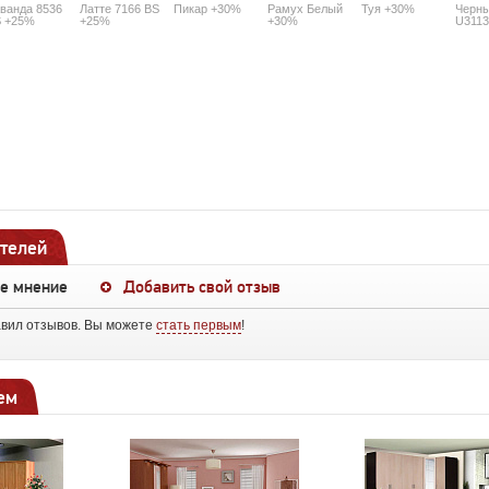
ванда 8536
Латте 7166 BS
Пикар +30%
Рамух Белый
Туя +30%
Черны
 +25%
+25%
+30%
U3113
телей
ше мнение
Добавить свой отзыв
авил отзывов. Вы можете
стать первым
!
ем