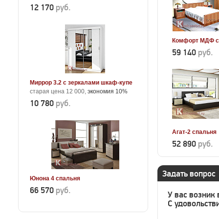
12 170
руб.
Комфорт МДФ с
59 140
руб.
Миррор 3.2 с зеркалами шкаф-купе
старая цена 12 000,
экономия 10%
10 780
руб.
Агат-2 спальня
52 890
руб.
Задать вопрос
Юнона 4 спальня
66 570
руб.
У вас возник
С удовольстви