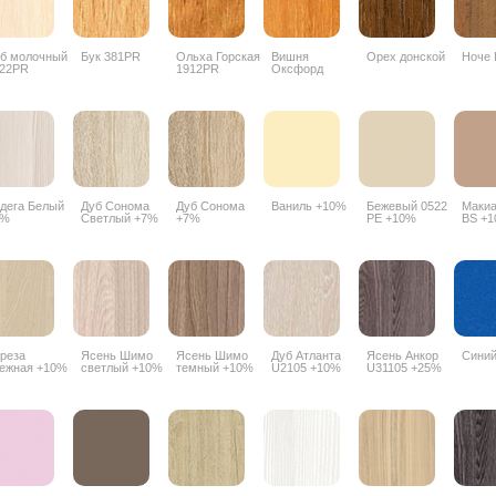
б молочный
Бук 381PR
Ольха Горская
Вишня
Орех донской
Ноче 
22PR
1912PR
Оксфорд
088PR
дега Белый
Дуб Сонома
Дуб Сонома
Ваниль +10%
Бежевый 0522
Макиа
7%
Светлый +7%
+7%
PE +10%
BS +
реза
Ясень Шимо
Ясень Шимо
Дуб Атланта
Ясень Анкор
Сини
ежная +10%
светлый +10%
темный +10%
U2105 +10%
U31105 +25%