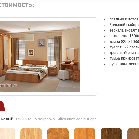
стоимость:
спальня изгото
большой выбор 
зеркала входят 
шкаф-купе 1500
комод 825/860/5
туалетный столи
кровать без мат
тумба прикроват
пуф в комплект 
:
Белый
.
Кликните на понравившийся цвет для выбора