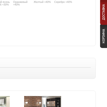
й ясень
Оранжевый
Желтый +40%
Серебро +40%
6 +30%
+40%