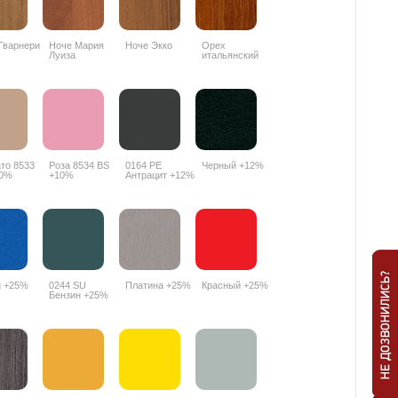
Гварнери
Ноче Мария
Ноче Экко
Орех
Луиза
итальянский
9490PR
то 8533
Роза 8534 BS
0164 РЕ
Черный +12%
10%
+10%
Антрацит +12%
й +25%
0244 SU
Платина +25%
Красный +25%
Бензин +25%