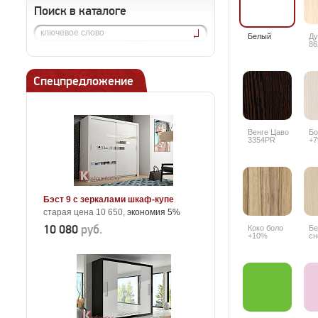
Поиск в каталоге
Белый
Ду
86
Спецпредложение
Венге Цаво
Бо
3354PR
+
Бэст 9 с зеркалами шкаф-купе
старая цена 10 650,
экономия 5%
10 080
руб.
Коко боло
Бе
+10%
сн