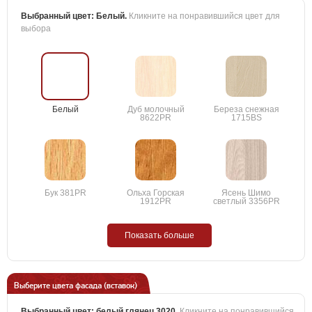
Выбранный цвет:
Белый
.
Кликните на понравившийся цвет для
выбора
Белый
Дуб молочный
Береза снежная
8622PR
1715BS
Бук 381PR
Ольха Горская
Ясень Шимо
1912PR
светлый 3356PR
Показать больше
Выберите цвета фасада (вставок)
Выбранный цвет:
белый глянец 3020
.
Кликните на понравившийся