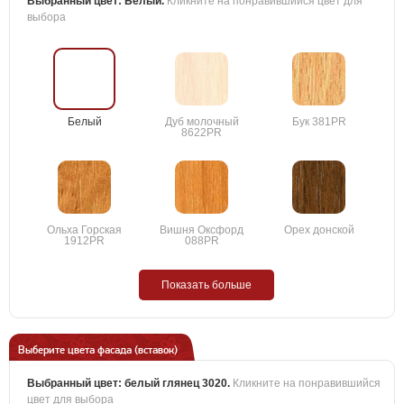
Выбранный цвет:
Белый
.
Кликните на понравившийся цвет для
выбора
Белый
Дуб молочный
Бук 381PR
8622PR
Ольха Горская
Вишня Оксфорд
Орех донской
1912PR
088PR
Показать больше
Выберите цвета фасада (вставок)
Выбранный цвет:
белый глянец 3020
.
Кликните на понравившийся
цвет для выбора