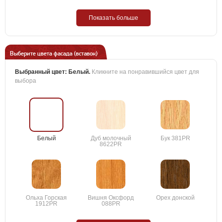
Показать больше
Выберите цвета фасада (вставок)
Выбранный цвет:
Белый
.
Кликните на понравившийся цвет для
выбора
Белый
Дуб молочный
Бук 381PR
8622PR
Ольха Горская
Вишня Оксфорд
Орех донской
1912PR
088PR