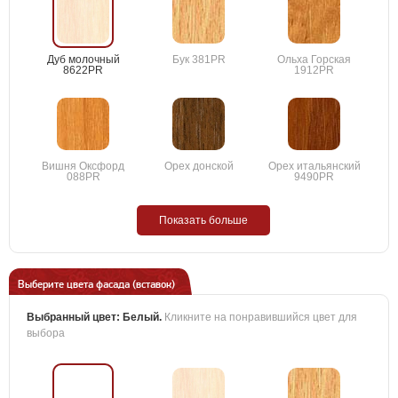
Дуб молочный
Бук 381PR
Ольха Горская
8622PR
1912PR
Вишня Оксфорд
Орех донской
Орех итальянский
088PR
9490PR
Показать больше
Выберите цвета фасада (вставок)
Выбранный цвет:
Белый
.
Кликните на понравившийся цвет для
выбора