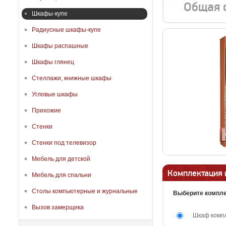
Общая 
Шкафы-купе
Радиусные шкафы-купе
Шкафы распашные
Шкафы глянец
Стеллажи, книжные шкафы
Угловые шкафы
Прихожие
Стенки
Стенки под телевизор
Мебель для детской
Комплектация 
Мебель для спальни
Столы компьютерные и журнальные
Выберите компле
Вызов замерщика
Шкаф комп