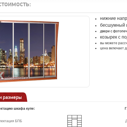
стоимость:
нижние нап
бесшумный и
двери с фотопе
козырек с по
вы можете рассч
цена включает д
и размеры
ктацию шкафа купе:
Г
лектация БПБ