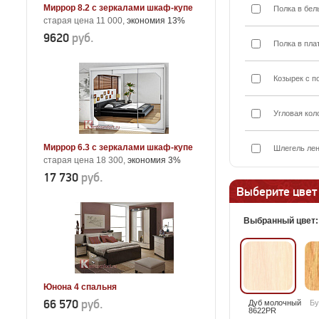
Миррор 8.2 с зеркалами шкаф-купе
Полка в бел
старая цена 11 000,
экономия 13%
9620
руб.
Полка в пла
Козырек с п
Угловая кол
Миррор 6.3 с зеркалами шкаф-купе
Шлегель лен
старая цена 18 300,
экономия 3%
17 730
руб.
Выберите цвет
Выбранный цвет
Юнона 4 спальня
66 570
руб.
Дуб молочный
Бу
8622PR