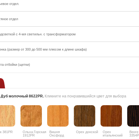
ьевое отдел.
тяное отдел
одсветкой с 4-мя светильн. с трансформатором
онка (размер от 300 до 500 мм плюсом к длине шкафа)
та отбойки (щетки)
:
Дуб молочный 8622PR
.
Кликните на понравившийся цвет для выбора
к 381PR
Ольха Горская
Вишня
Орех донской
Орех
Венге
1912PR
Оксфорд
итальянский
3354
088PR
9490PR