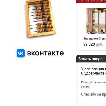
Звездочет-3 шк
39 520
руб.
Задать вопрос
У вас возник
С удовольстви
Пожалуйста заполни
с вами.
Спасибо за п