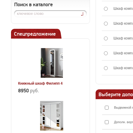
Поиск в каталоге
Шкаф комп
Шкаф комп
Спецпредложение
Шкаф комп
Шкаф комп
Шкаф комп
Книжный шкаф Филипп 4
8950
руб.
Выберите допо
Выдвижной 
Дополн. вер