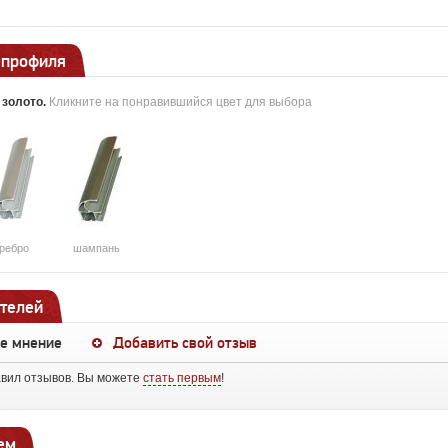
 профиля
:
золото
.
Кликните на понравившийся цвет для выбора
ребро
шампань
телей
ше мнение
Добавить свой отзыв
авил отзывов. Вы можете
стать первым
!
ем