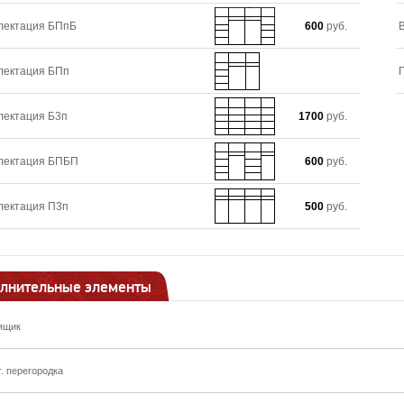
лектация БПпБ
600
руб.
лектация БПп
лектация Б3п
1700
руб.
лектация БПБП
600
руб.
лектация П3п
500
руб.
лнительные элементы
ящик
т. перегородка