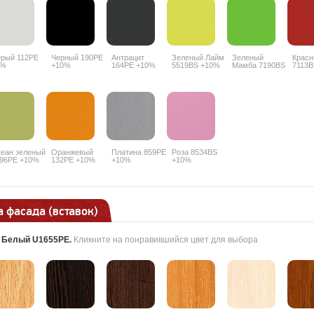
рый 112PE
Черный 190PE
Антрацит
Зеленый Лайм
Зеленый
Красн
7%
+10%
164PE +10%
5519BS +10%
Мамба 7190BS
7113B
+10%
еан зеленый
Оранжевый
Платина 859PE
Роза 8534BS
96PE +10%
132PE +10%
+10%
+10%
 фасада (вставок)
:
Белый U1655PE
.
Кликните на понравившийся цвет для выбора