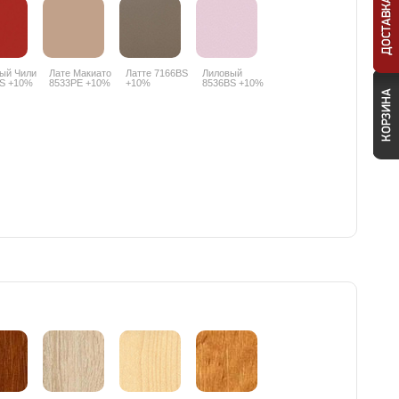
ый Чили
Лате Макиато
Латте 7166BS
Лиловый
S +10%
8533PE +10%
+10%
8536BS +10%