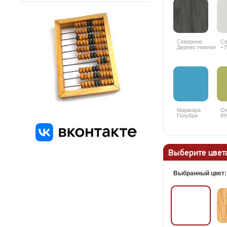
Северное
Се
Дерево темное
+
8509SN +10%
Мармара
Ок
Голубая
89
5515BS +10%
Выберите цвета
Выбранный цвет