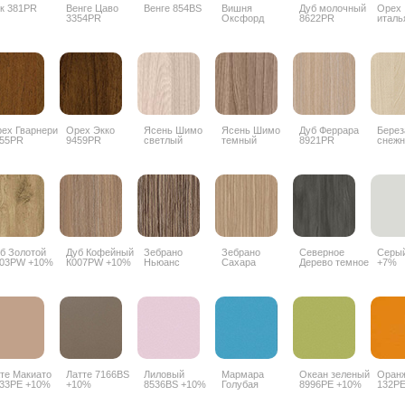
к 381PR
Венге Цаво
Венге 854BS
Вишня
Дуб молочный
Орех
3354PR
Оксфорд
8622PR
италь
088PR
9490
ех Гварнери
Орех Экко
Ясень Шимо
Ясень Шимо
Дуб Феррара
Берез
55PR
9459PR
светлый
темный
8921PR
снежн
3356PR
3357PR
1715
б Золотой
Дуб Кофейный
Зебрано
Зебрано
Северное
Серый
003PW +10%
К007PW +10%
Ньюанс
Сахара
Дерево темное
+7%
8656SN +10%
8657SN +10%
8509SN +10%
те Макиато
Латте 7166BS
Лиловый
Мармара
Океан зеленый
Оран
33PE +10%
+10%
8536BS +10%
Голубая
8996PE +10%
132P
5515BS +10%