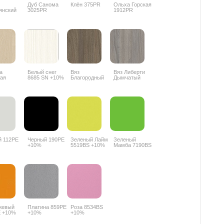
Дуб Санома
Клён 375PR
Ольха Горская
янский
3025PR
1912PR
PR
а
Белый снег
Вяз
Вяз Либерти
ая
8685 SN +10%
Благородный
Дымчатый
BS +10%
темный
К018 PW +10%
6597SU +10%
 112PE
Черный 190PE
Зеленый Лайм
Зеленый
+10%
5519BS +10%
Мамба 7190BS
+10%
жевый
Платина 859PE
Роза 8534BS
E +10%
+10%
+10%