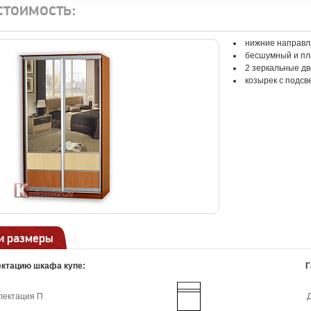
стоимость:
нижние направл
бесшумный и пл
2 зеркальные дв
козырек с подсв
и размеры
ктацию шкафа купе:
Г
лектация П