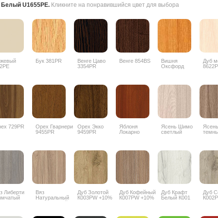
:
Белый U1655PE
.
Кликните на понравившийся цвет для выбора
ежевый
Бук 381PR
Венге Цаво
Венге 854BS
Вишня
Дуб м
2PE
3354PR
Оксфорд
8622
088PR
ех 729PR
Орех Гварнери
Орех Экко
Яблоня
Ясень Шимо
Ясен
9455PR
9459PR
Локарно
светлый
темн
1972PR
3356PR
3357
з Либерти
Вяз
Дуб Золотой
Дуб Кофейный
Дуб Крафт
Дуб 
ымчатый
Натуральный
К003PW +10%
К007PW +10%
Белый К001
К002
18 PW +10%
благородный
PW +10%
5500SU +10%