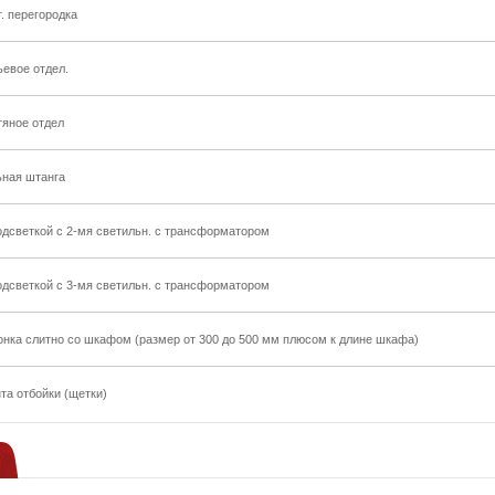
т. перегородка
ьевое отдел.
тяное отдел
ьная штанга
одсветкой с 2-мя светильн. с трансформатором
одсветкой с 3-мя светильн. с трансформатором
онка слитно со шкафом (размер от 300 до 500 мм плюсом к длине шкафа)
та отбойки (щетки)