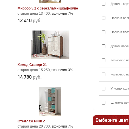
Дополн. вер
Миррор 5.2 с зеркалами шкаф-купе
старая цена 13 400,
экономия 7%
Полка в бел
12 410
руб.
Полка в пла
Дополнител
Козырек с п
Комод Сканди 21
старая цена 15 250,
экономия 3%
Козырек с п
14 780
руб.
Угловая кол
Шлегель лен
Выберите цвет
Стеллаж Рики 2
старая цена 20 700,
экономия 7%