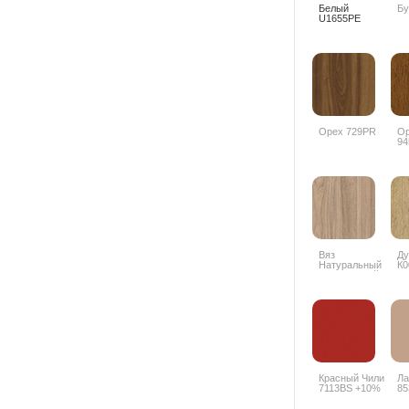
Белый
Бу
U1655PE
Орех 729PR
Ор
94
Вяз
Ду
Натуральный
К
благородный
5500SU +10%
Красный Чили
Ла
7113BS +10%
85