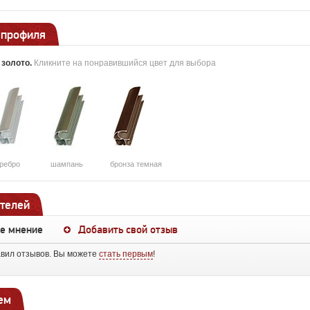
 профиля
:
золото
.
Кликните на понравившийся цвет для выбора
ребро
шампань
бронза темная
телей
ше мнение
Добавить свой отзыв
авил отзывов. Вы можете
стать первым
!
ем