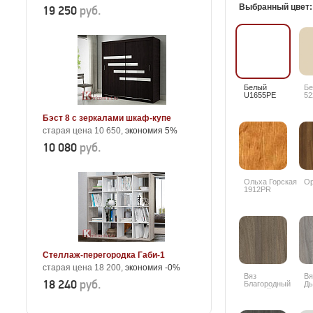
Выбранный цвет
19 250
руб.
Белый
Б
U1655PE
52
Бэст 8 с зеркалами шкаф-купе
старая цена 10 650,
экономия 5%
10 080
руб.
Ольха Горская
Ор
1912PR
Стеллаж-перегородка Габи-1
старая цена 18 200,
экономия -0%
Вяз
Вя
18 240
руб.
Благородный
Д
темный
К0
6597SU +10%