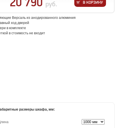
20 790
руб.
яющие Версаль из анодированного алюминия
авный ход дверей
ери в комплекте
еткой в стоимость не входит
абаритные размеры шкафа, мм:
Длина