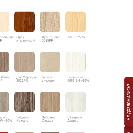
олочный
Орех
Дуб Санома
Клён 375PR
PR
итальянский
3025PR
9490PR
ь Шимо
Дуб Феррара
Береза
Белый снег
ый
8921PR
снежная
8685 SN +10%
PR
1715BS +10%
Серый
Зебрано
Зебрано
Северное
PW +10%
Ньюанс
Сахара
Дерево
8656SN +10%
8657SN +10%
светлое
8508SN +10%