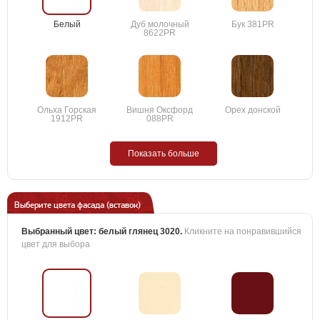
Белый
Дуб молочный
Бук 381PR
8622PR
Ольха Горская
Вишня Оксфорд
Орех донской
1912PR
088PR
Показать больше
Выберите цвета фасада (вставок)
Выбранный цвет:
белый глянец 3020
.
Кликните на понравившийся
цвет для выбора