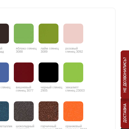
ый
яблоко глянец
лайм глянец
розовый
лад
3088
3089
глянец 3092
ц 3087
 глянец
вишневый
черный глянец
эвкалипт
глянец 3077
2905
глянец 23003
металлик
шоколадный
горчичный
оранжевый