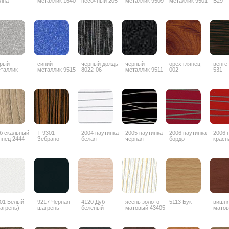
лна
металлик 1640
песочный 205
металлик 9509
металлик 9501
B29
рый
синий
черный дождь
черный
орех глянец
венге
таллик
металлик 9515
8022-06
металлик 9511
002
531
б скальный
Т 9301
2004 паутинка
2005 паутинка
2006 паутинка
2006 
янец 2444-
Зебрано
белая
черная
бордо
красн
G
глянец
горизонтальный
01 Белый
9217 Черная
4120 Дуб
ясень золото
5113 Бук
вишн
агрень)
шагрень
беленый
матовый 43405
матов