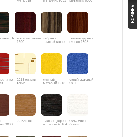
металлик
металлик 9532
металлик 9503
ZYZ042
 глянец T-
махагон глянец
зебрано
темное дерево
1390
темный глянец
глянец 1392-
1853
3G
паутинка
2013 сливки
желтый
синий матовый
ая
токио
матовый 1018
0011
я
22 Вишня
тиковое дерево
0043 Ясень
ый 9003
матовый 43104
белый