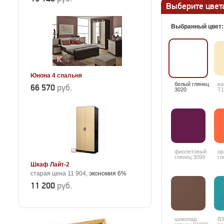
Выберите цвета
Выбранный цвет
Юнона 4 спальня
белый глянец
ва
66 570
руб.
3020
T1
фиолетовый
ор
глянец 3099
гл
Шкаф Лайт-2
старая цена 11 904,
экономия 6%
11 200
руб.
шоколад
В3