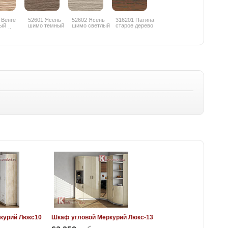
 Венге
52601 Ясень
52602 Ясень
316201 Патина
ый
шимо темный
шимо светлый
старое дерево
еный
курий Люкс10
Шкаф угловой Меркурий Люкс-13