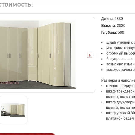
стоимость:
Длина
: 2330
Высота
: 2020
Глубина
: 500
шкаф угловой с
материал корпу
огромный выбор
безупречная эст
возможно измен
высокое качеств
Размеры и наполне
колонка радиусна
шкаф трехдверный
шляпы, полка по
шкаф двухдверный
шляпы, полка по
шкаф угловой 80
платяной отдел 