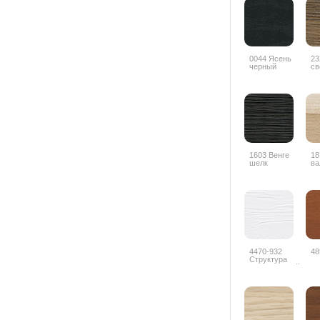
0044 Ясень
23
черный
св
1603 Венге
18
шелк
ва
4470-932
48
Структура
дерева белый