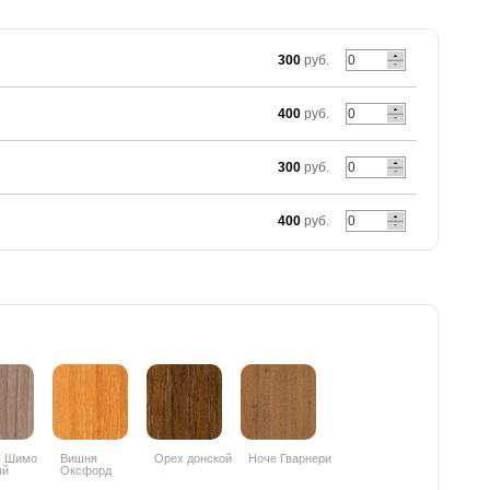
300
руб.
400
руб.
300
руб.
400
руб.
ь Шимо
Вишня
Орех донской
Ноче Гварнери
ый
Оксфорд
PR
088PR