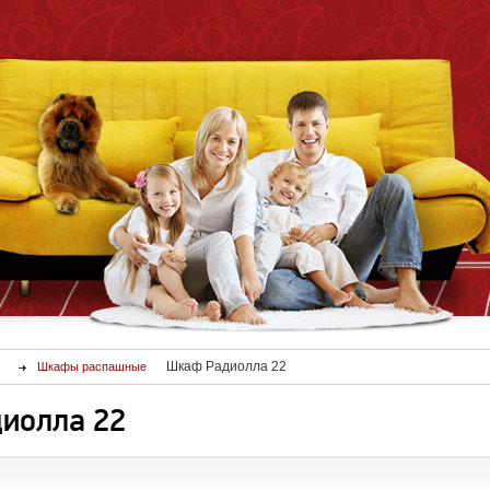
Шкаф Радиолла 22
Шкафы распашные
иолла 22