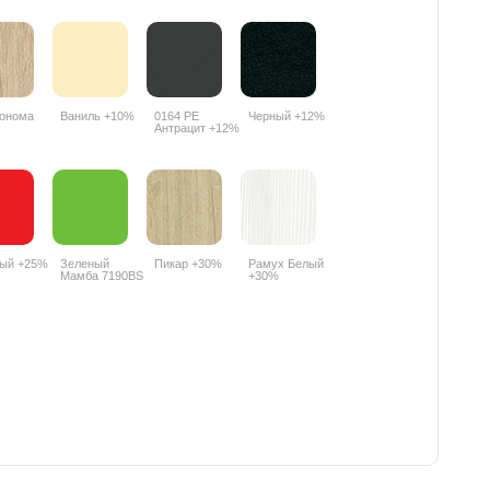
онома
Ваниль +10%
0164 РЕ
Черный +12%
Антрацит +12%
ный +25%
Зеленый
Пикар +30%
Рамух Белый
Мамба 7190BS
+30%
+25%