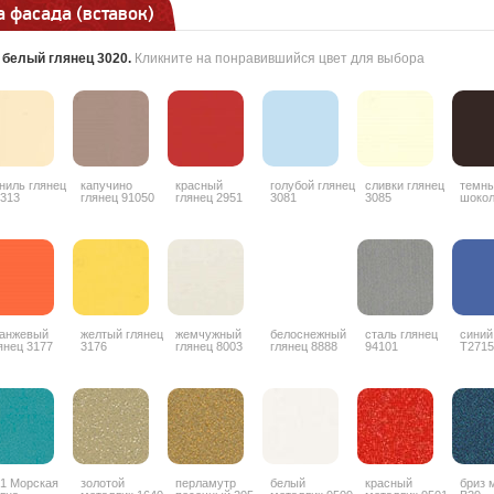
 фасада (вставок)
:
белый глянец 3020
.
Кликните на понравившийся цвет для выбора
ниль глянец
капучино
красный
голубой глянец
сливки глянец
темн
313
глянец 91050
глянец 2951
3081
3085
шоко
гляне
анжевый
желтый глянец
жемчужный
белоснежный
сталь глянец
синий
янец 3177
3176
глянец 8003
глянец 8888
94101
T2715
1 Морская
золотой
перламутр
белый
красный
бриз 