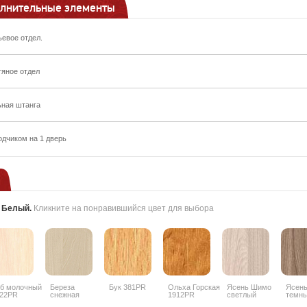
лнительные элементы
ьевое отдел.
тяное отдел
ьная штанга
одчиком на 1 дверь
:
Белый
.
Кликните на понравившийся цвет для выбора
б молочный
Береза
Бук 381PR
Ольха Горская
Ясень Шимо
Ясен
22PR
снежная
1912PR
светлый
темн
1715BS
3356PR
3357