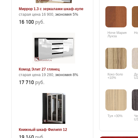
Миррор 1.3 с зеркалами шкаф-купе
старая цена 16 900,
экономия 5%
16 100
руб.
Ноче Мария
Но
Луиза
Комод Элит 27 глянец
Коко боло
Ду
старая цена 19 280,
экономия 8%
+10%
U2
17 710
руб.
Туя +30%
Че
U3
Книжный шкаф Филипп 12
19 140
руб.