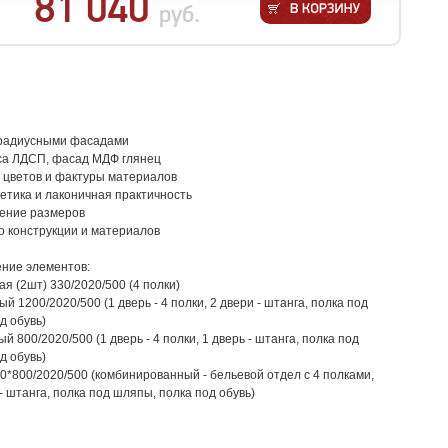
81 040
руб.
 радиусными фасадами
са ЛДСП, фасад МДФ глянец
 цветов и фактуры материалов
етика и лаконичная практичность
ение размеров
о конструкции и материалов
ние элементов:
я (2шт) 330/2020/500 (4 полки)
 1200/2020/500 (1 дверь - 4 полки, 2 двери - штанга, полка под
д обувь)
 800/2020/500 (1 дверь - 4 полки, 1 дверь - штанга, полка под
д обувь)
0*800/2020/500 (комбинированный - бельевой отдел с 4 полками,
- штанга, полка под шляпы, полка под обувь)