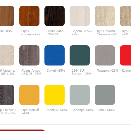
че Экко
Орех
Венге Цаво
Бодега Белый
Дуб Сонома
Дуб С
итальянский
3354PR
+7%
Светлый +7%
+7%
9490PR
б Атланта
Ясень Анкор
Синий +25%
0244 SU
Платина +25%
Крас
105 +10%
U31105 +25%
Бензин +25%
рный ясень
Оранжевый
Желтый +40%
Серебро +40%
Титан +40%
1136 +30%
+40%