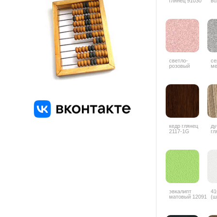
глянец 91030
во
светло-
се
розовый
ме
металлик 9506
кедр глянец
ду
2117-1G
гл
4
эвкалипт
41
матовый 12091
(ш