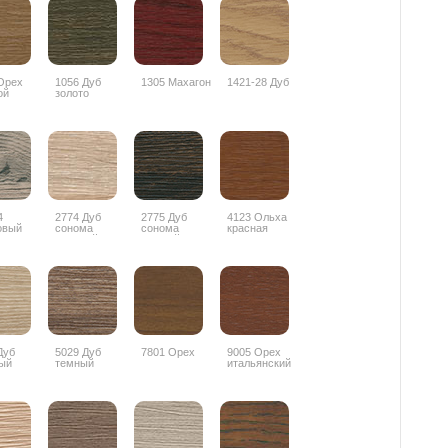
Орех
1056 Дуб
1305 Махагон
1421-28 Дуб
ой
золото
4
2774 Дуб
2775 Дуб
4123 Ольха
овый
сонома
сонома
красная
лив
светлый
темный
Дуб
5029 Дуб
7801 Орех
9005 Орех
ый
темный
итальянский