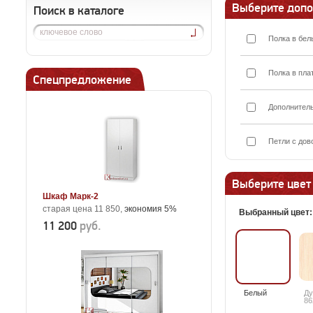
Выберите допо
Поиск в каталоге
Полка в бел
Полка в пла
Спецпредложение
Дополнител
Петли с дов
Выберите цвет
Шкаф Марк-2
старая цена 11 850,
экономия 5%
Выбранный цвет
11 200
руб.
Белый
Ду
86