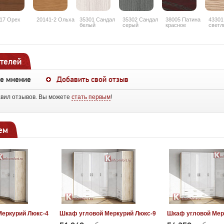
17 Орех
20141-2 Ольха
35301 Сандал
35302 Сандал
38005 Патина
43301
белый
серый
красное
светл
дерево
рифл
телей
ше мнение
Добавить свой отзыв
авил отзывов. Вы можете
стать первым
!
ем
Меркурий Люкс-4
Шкаф угловой Меркурий Люкс-9
Шкаф угловой Мер